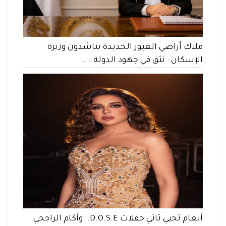
ملاك أراضي العبور الجديدة يناشدون وزيرة
الإسكان : نثق في جهود الدولة.....
أنغام تحيي ثاني حفلات D.O.S.E.. وأكام الراجحي