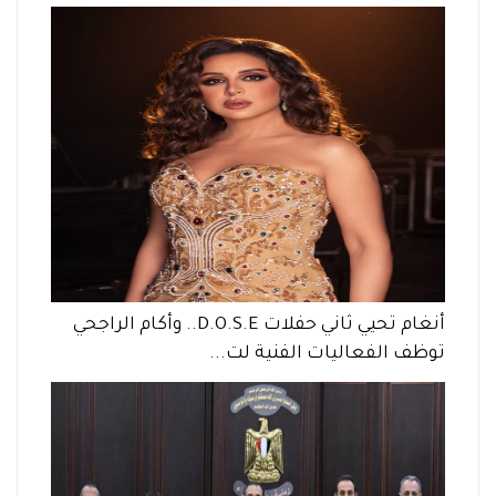
أنغام تحيي ثاني حفلات D.O.S.E.. وأكام الراجحي
توظف الفعاليات الفنية لت...