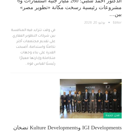
الدكتور أحمد شلبي: 260 مليار جنيه استثمارات و6
مشروعات رئيسية رسخت مكانة «تطوير مصر»
بين…
Editor
يوليو 20, 2026
في وقت تتزايد فيه المنافسة
بين شركات التطوير العقاري
على تقديم مجتمعات أكثر
تكاملًا واستدامة، أصبحت
القدرة على بناء وجهات
متكاملة وإدارتها معيارًا
رئيسيًا لقياس قوة…
مدن جديدة
IGI Developments وKulture Developments تضخان