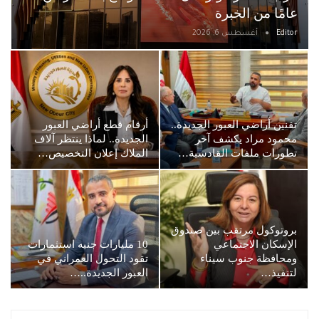
عامًا من الخبرة
Editor
أغسطس 6, 2026
تقنين أراضي العبور الجديدة..
أرقام قطع أراضي العبور
محمود مراد يكشف آخر
الجديدة.. لماذا ينتظر آلاف
تطورات ملفات القادسية…
الملاك إعلان التخصيص…
بروتوكول مرتقب بين صندوق
الإسكان الاجتماعي
10 مليارات جنيه استثمارات
ومحافظة جنوب سيناء
تقود التحول العمراني في
لتنفيذ…
العبور الجديدة..…