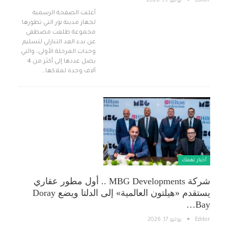
Editor
يوليو 19, 2026
أعلنت الصفحة الرسمية
لجهاز مدينة نور التي تطورها
مجموعة طلعت مصطفى
عن بدء العد التنازلي لتسليم
وحدات المرحلة الأولى، والتي
يصل عددها إلى أكثر من 4
آلاف وحدة لملاكها…
أخبار تهمك
شركة MBG Developments .. أول مطور عقاري
يستقدم «هيلتون العالمية» إلى الدلتا ويضع Doray
Bay…
Editor
يوليو 17, 2026