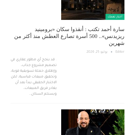
أخبار تهمك
سارة أحمد تكتب : أنقذوا سكان «برومينيد
ريزيدنس».. 500 أسرة تصارع العطش منذ أكثر من
شهرين
Editor
يوليو 25, 2026
. قد ينجح أي مطور عقاري في
تصميم مشروع جذاب،
وإطلاق حملة تسويقية قوية،
وتحقيق مبيعات قياسية، لكن
الاختبار الحقيقي يبدأ بعد أن
يغادر فريق المبيعات،
ويستلم السكان…