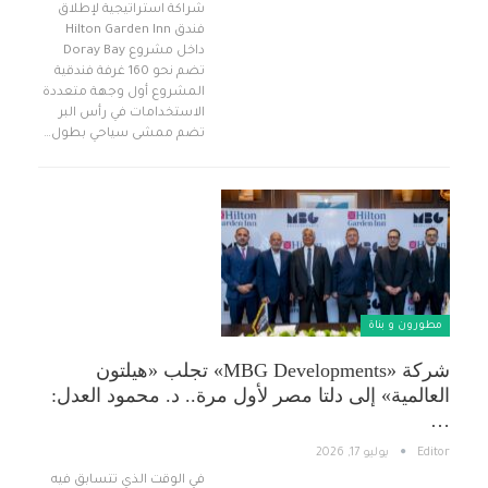
شراكة استراتيجية لإطلاق
فندق Hilton Garden Inn
داخل مشروع Doray Bay
تضم نحو 160 غرفة فندقية
المشروع أول وجهة متعددة
الاستخدامات في رأس البر
تضم ممشى سياحي بطول…
مطورون و بناة
شركة «MBG Developments» تجلب «هيلتون
العالمية» إلى دلتا مصر لأول مرة.. د. محمود العدل:
…
Editor
يوليو 17, 2026
في الوقت الذي تتسابق فيه