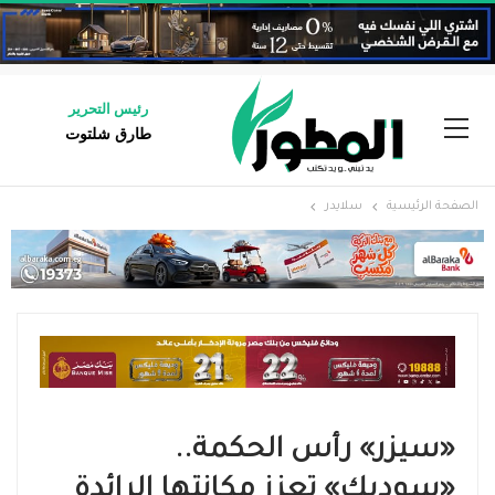
رئيس التحرير
طارق شلتوت
الصفحة الرئيسية
سلايدر
«سيزر» رأس الحكمة..
«سوديك» تعزز مكانتها الرائدة