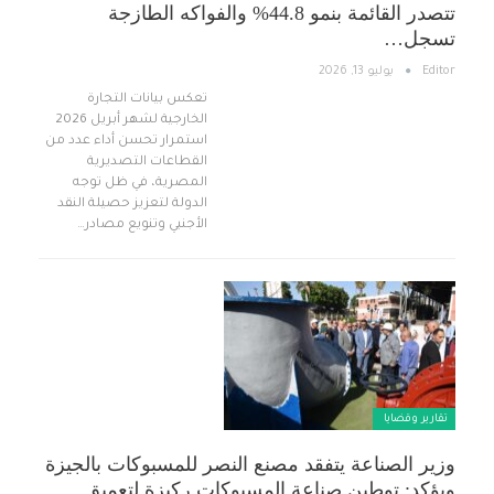
تتصدر القائمة بنمو 44.8% والفواكه الطازجة
تسجل…
Editor
يوليو 13, 2026
تعكس بيانات التجارة
الخارجية لشهر أبريل 2026
استمرار تحسن أداء عدد من
القطاعات التصديرية
المصرية، في ظل توجه
الدولة لتعزيز حصيلة النقد
الأجنبي وتنويع مصادر…
تقارير وقضايا ​
وزير الصناعة يتفقد مصنع النصر للمسبوكات بالجيزة
ويؤكد: توطين صناعة المسبوكات ركيزة لتعميق…