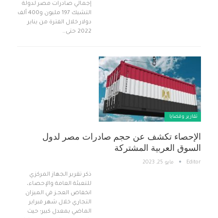
إجمالي صادرات مصر لدولة
التشيك 197 مليون و400 ألف
دولار خلال الفترة من يناير
2022 حتى…
تقارير وقضايا ​
الإحصاء تكشف عن حجم صادرات مصر لدول
السوق العربية المشتركة
Editor
مايو 25, 2023
ذكر تقرير الجهاز المركزي
للتعبئة العامة والإحصاء،
انخفاض العجـز في الميزان
التجاري خلال شهر فبراير
الماضي بمعدل كبير؛ حيث