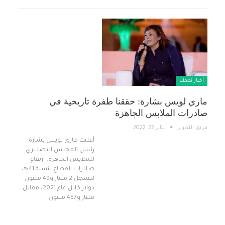
أخبار تهمك
ماري لويس بشارة: حققنا طفرة تاريخية في
صادرات الملابس الجاهزة
فريق التحرير
يناير 22, 2022
أعلنت ماري لويس بشارة
رئيس المجلس التصديري
للملابس الجاهزة، ارتفاع
صادرات القطاع بنسبة 41%،
لتسجل 2 مليار و49 مليون
دولار خلال عام 2021، مقابل
مليار و457 مليون…