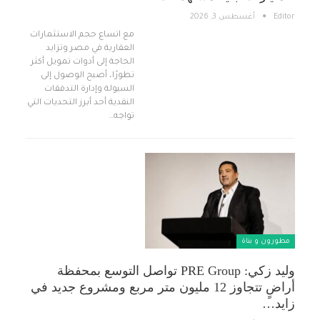
Editor
أغسطس 3, 2026
مع اتساع حجم الاستثمارات
العقارية في مصر وتزايد
الحاجة إلى أدوات تمويل أكثر
تطورًا، أصبح الوصول إلى
السيولة وإدارة التدفقات
النقدية أحد أبرز التحديات التي
تواجه…
مطورون و بناة
وليد زكي: PRE Group تواصل التوسع بمحفظة
أراضٍ تتجاوز 12 مليون متر مربع ومشروع جديد في
زايد…