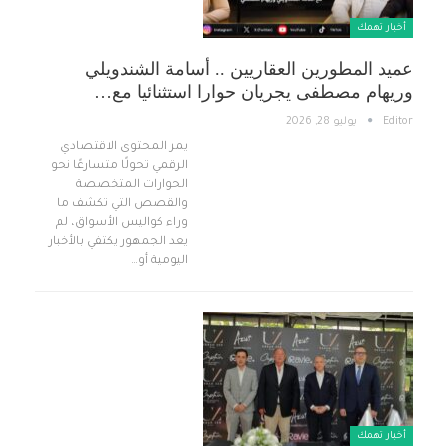
أخبار تهمك
عميد المطورين العقاريين .. أسامة الشندويلي
وريهام مصطفى يجريان حوارا استثنائيا مع…
Editor
يوليو 28, 2026
يمر المحتوى الاقتصادي
الرقمي تحولًا متسارعًا نحو
الحوارات المتخصصة
والقصص التي تكشف ما
وراء كواليس الأسواق، لم
يعد الجمهور يكتفي بالأخبار
اليومية أو…
أخبار تهمك