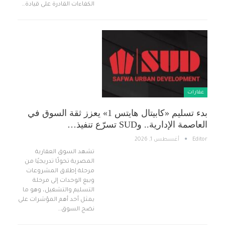
الكفاءات القادرة على قيادة…
عقارات
بدء تسليم «كابيتال هايتس 1» يعزز ثقة السوق في
العاصمة الإدارية.. وSUD تسرّع تنفيذ…
Editor
أغسطس 1, 2026
تشهد السوق العقارية
المصرية تحولًا تدريجيًا من
مرحلة إطلاق المشروعات
وبيع الوحدات إلى مرحلة
التسليم والتشغيل، وهو ما
يمثل أحد أهم المؤشرات على
نضج السوق…