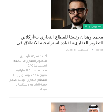
مطورون و بناة
محمد وهدان رئيسًا للقطاع التجاري بـ«أركلاين
للتطوير العقاري» لقيادة استراتيجية الانطلاق في…
Editor
أغسطس 6, 2026
أعلنت شركة «أركلاين
للتطوير العقاري»، التابعة
لمجموعة DAC
Construction الإماراتية،
تعيين محمد وهدان رئيسًا
للقطاع التجاري، وذلك ضمن
خطة الشركة لاستكمال
هيكلها…