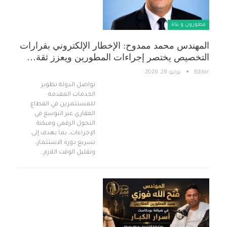
مطورون و بناة
المهندس محمد ممدوح: الإخطار الإلكتروني بقرارات
التخصيص يختصر إجراءات المطورين ويعزز ثقة…
Editor
يوليو 28, 2026
تواصل الدولة تطوير
الخدمات المقدمة
للمستثمرين في القطاع
العقاري عبر التوسع في
التحول الرقمي وميكنة
الإجراءات، بما يهدف إلى
تسريع دورة الاستثمار،
وتقليل الوقت اللازم…