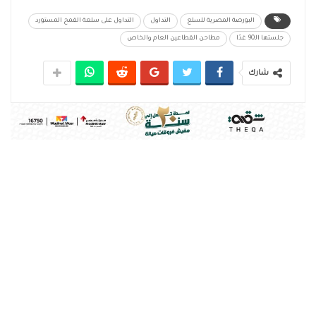
البورصة المصرية للسلع
التداول
التداول على سلعة القمح المستورد
جلستها الـ90 غدًا
مطاحن القطاعين العام والخاص
شارك