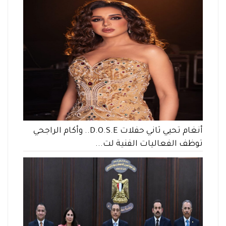
أنغام تحيي ثاني حفلات D.O.S.E.. وأكام الراجحي
توظف الفعاليات الفنية لت...