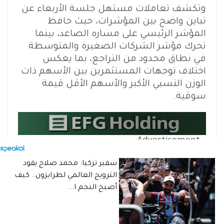
وتكشف تعاملات مستهل جلسة الأربعاء عن
تباين واضح بين المؤشرات، حيث حافظ
المؤشر الرئيسي على مساره الصاعد، بينما
تحرك مؤشر الشركات الصغيرة والمتوسطة
في نطاق محدود من التراجع، بما يعكس
اختلاف توجهات المستثمرين بين الأسهم ذات
الوزن النسبي الأكبر والأسهم الأقل قيمة
سوقية.
- Advertisement -
وتأتي هذه التحركات في وقت تظل فيه أحجام
سفير تركيا: محمد صلاح يقود
التداول ورأس المال السوقي من أبرز
الترويج العالمي لطرابزون.. كيف
المؤشرات التي تحدد قوة الاتجاه العام للسوق
أصبح النجم ا...
خلال الفترة المقبلة.
اقرأ ايضًا