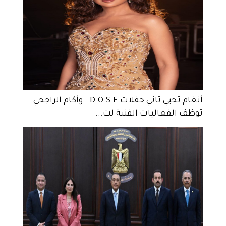
أنغام تحيي ثاني حفلات D.O.S.E.. وأكام الراجحي
توظف الفعاليات الفنية لت...