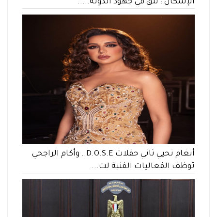
الإسكان : نثق في جهود الدولة.....
أنغام تحيي ثاني حفلات D.O.S.E.. وأكام الراجحي
توظف الفعاليات الفنية لت...