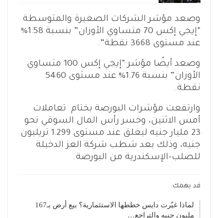
وصعد مؤشر الشركات الصغيرة والمتوسطة
“إيجي إكس 70 متساوي الأوزان” بنسبة 1.58%
عند مستوى 3668 نقطة”.
وصعد أيضًا مؤشر “إيجي إكس 100 متساوي
الأوزان” بنسبة 1.76% عند مستوى 5460
نقطة.
وارتفعت مؤشرات البورصة بختام تعاملات
أمس الاثنين، وخسر رأس المال السوقي نحو
23 مليار جنيه ليغلق عند مستوى 1.299 تريليون
جنيه، وذلك بعد شطب شركة العز الدخيلة
للصلب-الإسكندرية من البورصة.
قد يهمك:
لماذا غيّرت دايس خططها الاستثمارية؟ بيع أرض بـ167
مليون جنيه والتراجع…