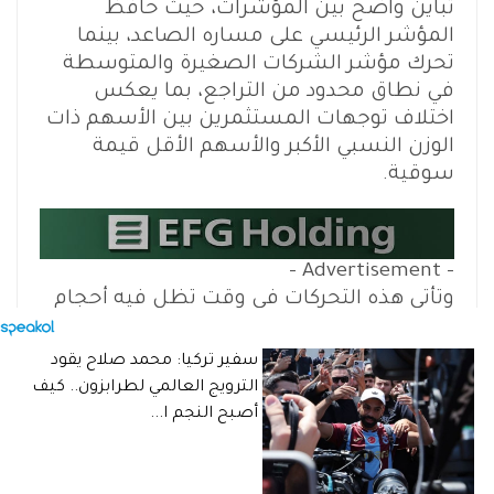
تباين واضح بين المؤشرات، حيث حافظ
المؤشر الرئيسي على مساره الصاعد، بينما
تحرك مؤشر الشركات الصغيرة والمتوسطة
في نطاق محدود من التراجع، بما يعكس
اختلاف توجهات المستثمرين بين الأسهم ذات
الوزن النسبي الأكبر والأسهم الأقل قيمة
سوقية.
- Advertisement -
وتأتي هذه التحركات في وقت تظل فيه أحجام
التداول ورأس المال السوقي من أبرز
المؤشرات التي تحدد قوة الاتجاه العام للسوق
سفير تركيا: محمد صلاح يقود
خلال الفترة المقبلة.
الترويج العالمي لطرابزون.. كيف
أصبح النجم ا...
اقرأ ايضًا
بنيان للتنمية ترفع رأسمالها إلى 1.875 مليار