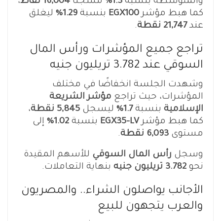
والمتوسطة بنسبة
1.3%
مسجلًا
16,004 نقاط
،
كما هبط مؤشر
EGX100
بنسبة
1.29%
ليغلق
عند
21,747 نقطة
.
تراجع جميع المؤشرات ورأس المال
السوقي عند 3.782 تريليون جنيه
وشهدت الجلسة انخفاضًا في مختلف
المؤشرات، حيث تراجع
مؤشر الشريعة
الإسلامية
بنسبة
1.7%
ليسجل
5,845 نقطة
،
كما هبط مؤشر
EGX35-LV
بنسبة
1.02%
إلى
مستوى
6,093 نقطة
.
وسجل
رأس المال السوقي
للأسهم المقيدة
نحو
3.782 تريليون جنيه
بنهاية التعاملات.
الأجانب يواصلون الشراء.. والمصريون
والعرب يتجهون للبيع