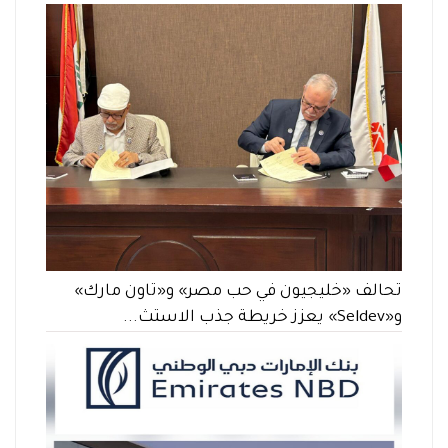
تحالف «خليجيون في حب مصر» و«تاون مارك»
و«Seldev» يعزز خريطة جذب الاستث...