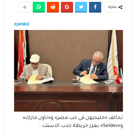
شارك
تحالف «خليجيون في حب مصر» و«تاون مارك»
و«Seldev» يعزز خريطة جذب الاستث...