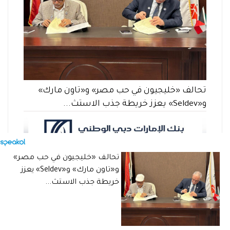
تحالف «خليجيون في حب مصر» و«تاون مارك»
و«Seldev» يعزز خريطة جذب الاستث...
تحالف «خليجيون في حب مصر»
و«تاون مارك» و«Seldev» يعزز
خريطة جذب الاستث...