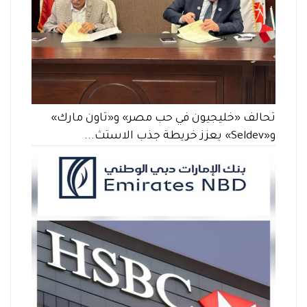
تحالف «خليجيون في حب مصر» و«تاون مارك»
و«Seldev» يعزز خريطة جذب الاستث...