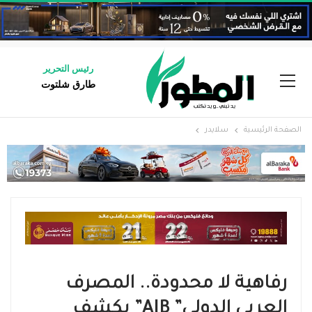
رئيس التحرير
طارق شلتوت
الصفحة الرئيسية
سلايدر
رفاهية لا محدودة.. المصرف
العربي الدولي” AIB” يكشف