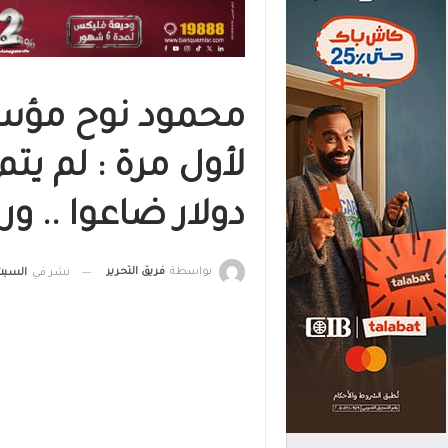
محمود نوح مؤس
دولار ضاعوا .. و
بواسطة
فريق التحرير
نشر في
السبت, 10 سبتمبر , 2022, الس