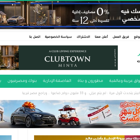
وقع
فريق العمل
أعلن معنا
الاشتراك
سياسة الخصوصية
اتصل بنا
ر
ت
اق عربية وعالمية
مطورون و بناة
العاصمة الإدارية
بنوك ومصرفيون
ب
 : لم يتم عزلي.. و 33 مليون دولار ضاعوا .. وراجع مصر قريبا