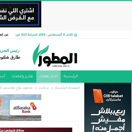
الأحد, 9 أغسطس , 2026, الساعة 10:21 ص
عن الم
رئيس التحري
طارق شلتو
الرئيسية
أخبار تهمك
تقارير وقضايا ​
أسو
الصفحة الرئيسية
سلايدر
محمود نوح مؤسس كابيتر يتحدث لأول مرة