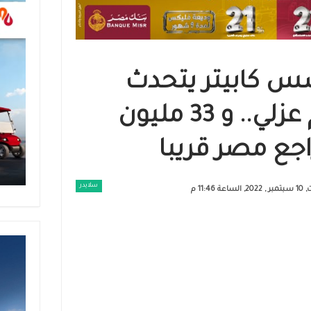
س كابيتر يتحدث
لأول مرة : لم يتم عزلي.. و 33 مليون
راجع مصر قريبا
سلايدر
اعة 11:46 م