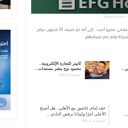
- Advertisement -
وأشار ” نوح ” في مداخلة هاتفية مع الإعلامي عمرو أديب ، إلى أنه تم صرف 33 مليون دولار
ركة ولم يتم سرقتهم.
كابيتر للتجارة الإلكترونية..
يس…
محمود نوح ينشر مستندات…
سبتمبر 11, 2022
عقد إمام عاشور مع الأهلي.. هل أصبح
الأعلى أجرًا ولماذا يرفض النادي…
أغسطس 8, 2026