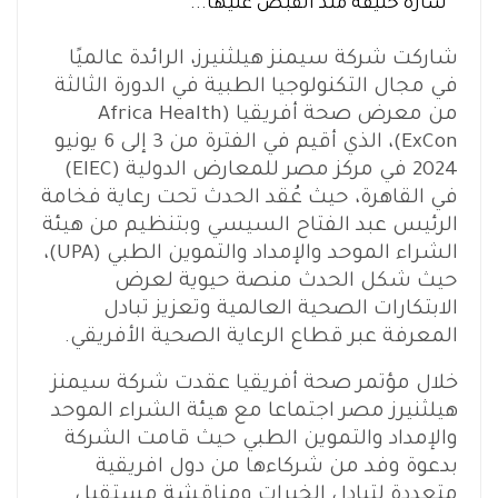
سارة خليفة منذ القبض عليها...
شاركت شركة سيمنز هيلثنيرز، الرائدة عالميًا
في مجال التكنولوجيا الطبية في الدورة الثالثة
من معرض صحة أفريقيا (Africa Health
ExCon)، الذي أقيم في الفترة من 3 إلى 6 يونيو
2024 في مركز مصر للمعارض الدولية (EIEC)
في القاهرة، حيث عُقد الحدث تحت رعاية فخامة
الرئيس عبد الفتاح السيسي وبتنظيم من هيئة
الشراء الموحد والإمداد والتموين الطبي (UPA)،
حيث شكل الحدث منصة حيوية لعرض
الابتكارات الصحية العالمية وتعزيز تبادل
المعرفة عبر قطاع الرعاية الصحية الأفريقي.
خلال مؤتمر صحة أفريقيا عقدت شركة سيمنز
هيلثنيرز مصر اجتماعا مع هيئة الشراء الموحد
والإمداد والتموين الطبي حيث قامت الشركة
بدعوة وفد من شركاءها من دول افريقية
متعددة لتبادل الخبرات ومناقشة مستقبل