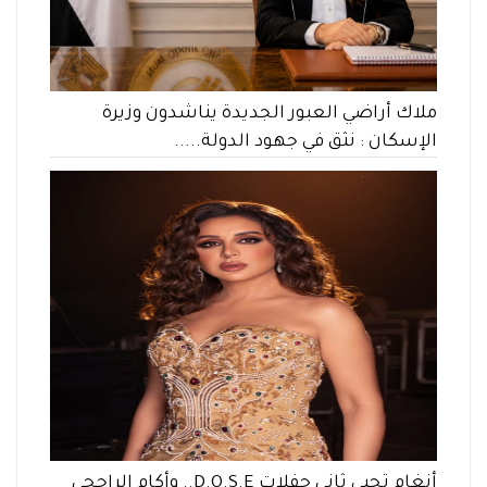
ملاك أراضي العبور الجديدة يناشدون وزيرة
الإسكان : نثق في جهود الدولة.....
أنغام تحيي ثاني حفلات D.O.S.E.. وأكام الراجحي