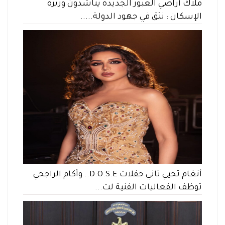
ملاك أراضي العبور الجديدة يناشدون وزيرة
الإسكان : نثق في جهود الدولة.....
أنغام تحيي ثاني حفلات D.O.S.E.. وأكام الراجحي
توظف الفعاليات الفنية لت...