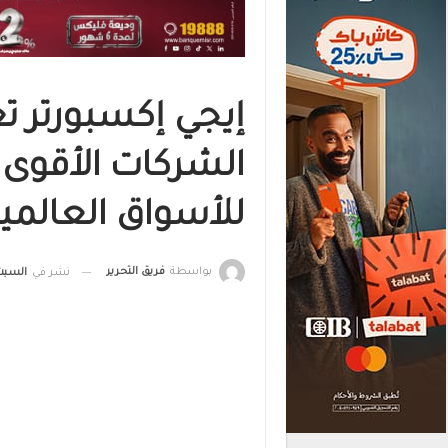
إيجي إكسبورتر تع
الشركات الأقوى ت
للأسواق العالمي
بواسطة
فريق التحرير
نشر في
السبت, 11 مارس , 2023, السا