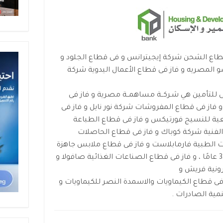
 قطاع الشحن شركة إيجيترانس و فى قطاع الجلود و
و المصريه و فاز فى قطاع الأعمال اليدوية شركة
 ﻟﻠﺘﺄﻣﻴﻦ هي ﺷـﺮﻛــﺔ ﻣﺴﺎﻫﻤــﺔ ﻣﺼﺮية و فاز فى
 فاز فى قطاع المفروشات شركة نور نايل و فاز فى
ية للنسيج فورتيكس و فاز فى قطاع الطباعة
لفنية شركة كوباك و فاز فى قطاع الحاصلات
ات الطبية فارمابلاست و فاز فى قطاع ملابس جاهزة
رونية فريش و
ز فى قطاع الكيماويات والاسمدة النصر للكيماويات و
مية الصادرات .