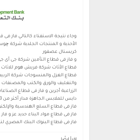
وجاء نتيجة الاستفتاء كالتالي فاز فى
الأحذية و المنتجات الجلدية شركة چوس
كريستال عصفور
و فاز فى قطاع التأمين شركة ﺟﻰ أى ﺟﻰ
قطاع الأثاث شركة فريش هوم للاثاث و
قطاع الغزل والمنسوجات شركة الربيع
والتغليف والورق والكتب والمصنفات ا
الزراعية أجرين و فاز فى قطاع الصناع
دايس للملابس الجاهزة مدار أكثر من 33 عامًا ، و فاز فى قطاع الصناعات الغذائية صافولا و
فاز فى قطاع السلع الهندسية والإلكت
فاز فى قطاع مواد البناء حديد عز و فا
فاز فى قطاع البنوك البنك المصري لتن
اقرأ ايضًا