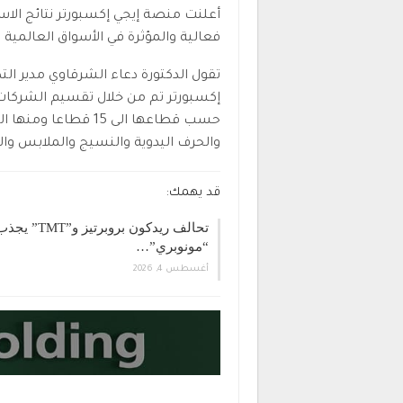
أعلنت منصة إيجي إكسبورتر نتائج الاس
فعالية والمؤثرة في الأسواق العالمية 
تقول الدكتورة دعاء الشرقاوي مدير ال
إكسبورتر تم من خلال تقسيم الشركات ا
حسب قطاعها الى 15 قط
والحرف اليدوية والنسيج والملابس وال
قد يهمك:
تحالف ريدكون بروبرتيز و”TMT” ي
“مونوبري”…
أغسطس 4, 2026