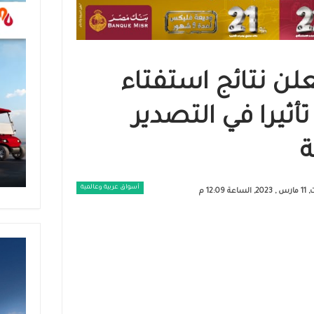
لن نتائج استفتاء
أثيرا في التصدير
ة
أسواق عربية وعالمية
عة 12:09 م