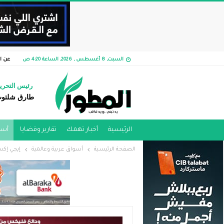
السبت, 8 أغسطس , 2026, الساعة 4:20 ص
عن ا
رئيس التحري
طارق شلتو
الرئيسية
أخبار تهمك
تقارير وقضايا ​
أسو
الصفحة الرئيسية
أسواق عربية وعالمية
إيجي إكسب