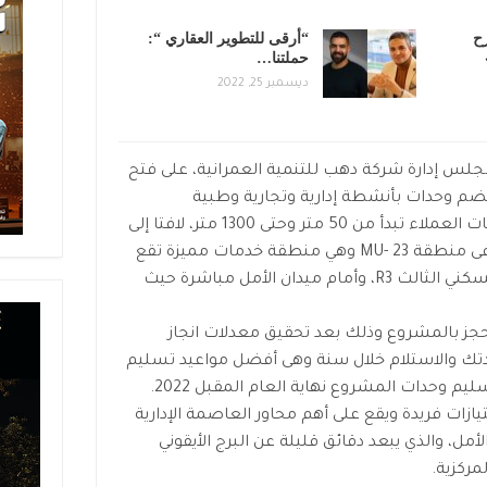
ح
“أرقى للتطوير العقاري “:
LAKE»
حملتنا…
ديسمبر 25, 2022
جلس إدارة شركة دهب للتنمية العمرانية، على فتح
تضم وحدات بأنشطة إدارية وتجارية وطبية
بمساحات متنوعة تناسب كافة احتياجات العملاء تبدأ من 50 متر وحتى 1300 متر، لافتا إلى
أن مشروع “” Iconic Trinity Complex فى منطقة MU- 23 وهي منطقة خدمات مميزة تقع
ما بين الحي السكني الثاني R2 والحي السكني الثالث R3، وأمام ميدان الأمل مباشرة حيث
حجز بالمشروع وذلك بعد تحقيق معدلات انجاز
دتك والاستلام خلال سنة وهى أفضل مواعيد تسليم
م وحدات المشروع نهاية العام المقبل 2022.
يازات فريدة ويقع على أهم محاور العاصمة الإدارية
أمل، والذي يبعد دقائق قليلة عن البرج الأيقوني
مركزية.