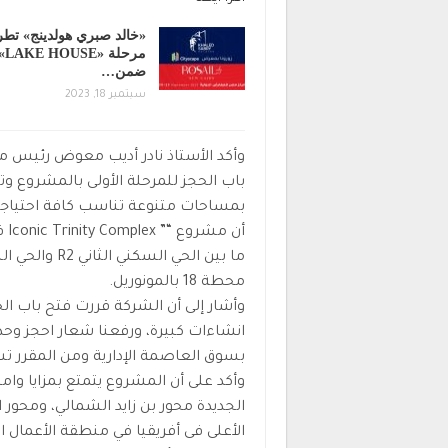
«خالد صبري هولدينج» تطر
مرحلة « HOUSE
ضمن…
سبتمبر 18, 2023
وأكد الأستاذ نادر أديب معوض رئيس م
باب الحجز للمرحلة الأولى بالمشروع و
محطة 18 بالمونوريل.
وأشار إلى أن الشركة قررت فتح باب ال
انشاءات كبيرة، ورفعنا شعار احجز وح
بسوق العاصمة الإدارية ومن المقرر تسلي
وأكد على أن المشروع يتمتع بمزايا وامت
الجديدة محور بن زايد الشمالي، ومحور ال
الأعلى فى أفريقيا في منطقة الأعمال ال