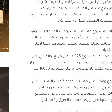
عضو مجلس إدارة الشركة على تقديم الشركة
ي مع عدد من العلامات التجارية الكبرى بعد
الاستلام مباشرة بعائد يصل لـ28% للوحدات الإدارية وعائد 15% للوحدات التجارية، كما تتيح
العملاء تصل لـ7 سنوات .
زايا المشروع مقارنة بالمشروعات المتاحة بالسوق،
منتج عقاري مميز وبأعلى جودة، ونستهدف العملاء
أجانب وذلك يدفعنا لتنفيذ المشروع وفقا لأعلى
تقنيات.
وأكد شريف معوض على أن المساحة الاجمالية للمشروع 25 ألف متر مربع، والمباني على
30% من مساحة الأرض بواقع 3450 متر مربع للدور الواحد ومقسمة إلى دور أرضي و9 أدوار،
كما أن المبنى يضم دورين بدروم بالمساحة الكلية للأرض، وجراج على مساحة 16000 متر
 وفقا لأعلى معايير الجودة وأحدث التقنيات التى
المشروع متكامل ويضم كافة الخدمات ووسائل
بات حريق، ومضخات وخزانات مياه وخزان لتجميع
 علاوة على توزيع طفايات الحريق وفقاً للكود