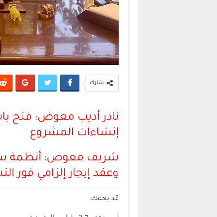
شارك
إنشاءات المشروع
شريف معوض: أنظمة سداد
وعقد إيجار إلزامي فور ال
قد يهمك: