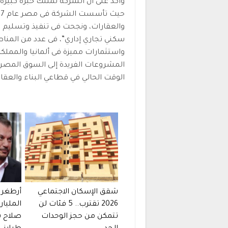
وأكد على أن الشركة تمتلك خبرة كبيرة
سكني تجاري إداري”، فى عدد من المناطق
واستثمارات مميزة فى ألمانيا والمملك
المشروعات الفريدة إلى السوق المصري
الوقت الحالي في قطاعي البناء والعقار
شقق الإسكان الاجتماعي
أرطغرل
2026 تقترب.. 5 فئات لن
المليار
تتمكن من حجز الوحدات
صلاح ب