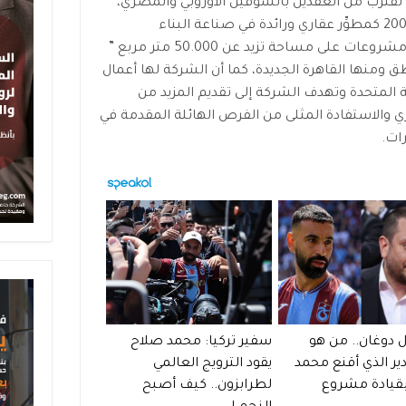
 تقترب من العقدين بالسوقين الأوروبي والمصري،
حيث تأسست الشركة فى مصر عام 2007 كمطوِّر عقاري ورائدة في صناعة البناء
والعقارات، ونجحت فى تنفيذ وتسليم مشروعات على مساحة تزيد عن 50.000 متر مربع ”
 ومنها القاهرة الجديدة، كما أن الشركة لها أعمال
ة المتحدة وتهدف الشركة إلى تقديم المزيد من
 والاستفادة المثلى من الفرص الهائلة المقدمة في
ات.
 دوغان.. من هو
سفير تركيا: محمد صلاح
دير الذي أقنع محمد
يقود الترويج العالمي
قيادة مشروع
لطرابزون.. كيف أصبح