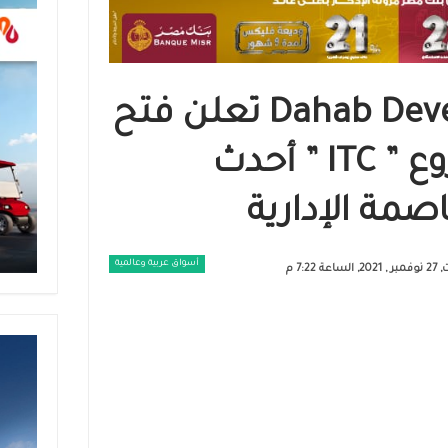
شركة Dahab Development تعلن فتح
باب الحجز بمشروع ” ITC ” أحدث
صمة الإدارية
أسواق عربية وعالمية
ساعة 7:22 م