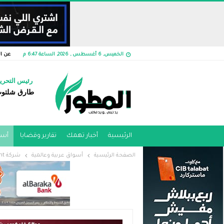
الخميس, 6 أغسطس , 2026, الساعة 6:47 م
عن ا
رئيس التحري
طارق شلتو
الرئيسية
أخبار تهمك
تقارير وقضايا ​
أسو
الصفحة الرئيسية
أسواق عربية وعالمية
شركة Dahab development تعلن فتح باب الحجز بمشروع ” ITC ” أحدث مشروعاتها بالعاصمة الإدارية