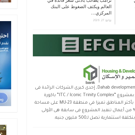
ترامب يطالب بأدنى سعر فائدة في
العالم ويكثف الضغوط على البنك
المركزي…
يوليو 27, 2026
أعلنت شركة دهب للتنمية العمرانية Dahab development، إحدى كبرى الشركات الرائدة فى
مجال التطوير العقاري، فتح باب الحجز بمشروع “ITC / Iconic Trinity Complex” باكورة
مشروعاتها بالعاصمة الإدارية الجديدة بأكثر المناطق تميزا في منطقة MU-23 على مساحة
80 متر، وذلك بعد إنجاز أكثر من 40% من أعمال تنفيذ المشروع فى سابقة هى الأولى
تثمارية تصل لـ500 مليون جنيه.