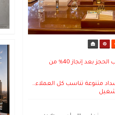
نادر أديب معوض: فتح باب الحجز بعد إنجاز 40% من
 متنوعة تناسب كل العملاء..
تشغيل