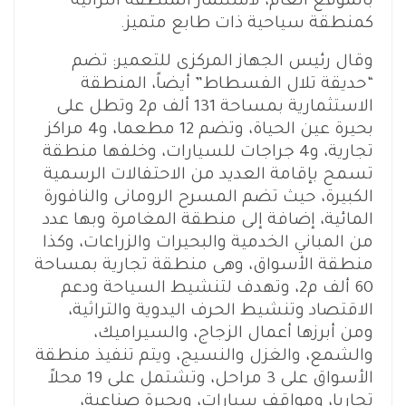
بالموقع العام، لاستثمار المنطقة التراثية
كمنطقة سياحية ذات طابع متميز.
وقال رئيس الجهاز المركزى للتعمير: تضم
“حديقة تلال الفسطاط” أيضاً، المنطقة
الاستثمارية بمساحة 131 ألف م2 وتطل على
بحيرة عين الحياة، وتضم 12 مطعما، و4 مراكز
تجارية، و4 جراجات للسيارات، وخلفها منطقة
تسمح بإقامة العديد من الاحتفالات الرسمية
الكبيرة، حيث تضم المسرح الرومانى والنافورة
المائية، إضافة إلى منطقة المغامرة وبها عدد
من المباني الخدمية والبحيرات والزراعات، وكذا
منطقة الأسواق، وهى منطقة تجارية بمساحة
60 ألف م2، وتهدف لتنشيط السياحة ودعم
الاقتصاد وتنشيط الحرف اليدوية والتراثية،
ومن أبرزها أعمال الزجاج، والسيراميك،
والشمع، والغزل والنسيج، ويتم تنفيذ منطقة
الأسواق على 3 مراحل، وتشتمل على 19 محلاً
تجاريا، ومواقف سيارات، وبحيرة صناعية،