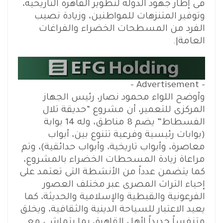
فى إطار جهود الدولة لتطوير القاهرة التاريخية،
وتوفير المتنزهات للمواطنين، وزيادة نصيب
الفرد من المسطحات الخضراء والفراغات
العامة|.
- Advertisement -
وأوضح اللواء محمود نصار، رئيس الجهاز
المركزى للتعمير، أن مشروع “حديقة تلال
الفسطاط” يضم 8 مناطق، وله 14 بوابة
(بوابات رئيسية وفرعية تتنوع بين، أبواب
معاصرة، وأبواب تاريخية، وأبواب حدائقية)، وتم
مراعاة زيادة المسحطات الخضراء بالمشروع،
كما يتضمن عدداً من الأنشطة التى تعتمد على
إحياء التراث المصرى عبر مختلف العصور
الفرعونية والقبطية والإسلامية والحديثة، كما
يعيد الاعتبار للسياحة الدينية والثقافية، ويخلق
متنفساً جديداً لأهل القاهرة، بما يتماشى مع