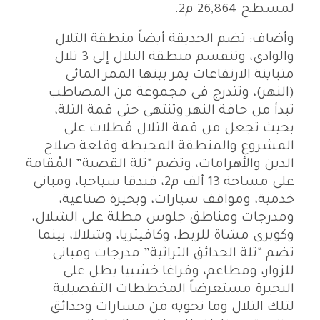
لمسطح 26,864 م2.
وأضاف: تضم الحديقة أيضاً منطقة التلال
والوادى، وتنقسم منطقة التلال إلى 3 تلال
متباينة الارتفاعات يمر بينها الممر المائى
(النهر)، وتتدرج فى مجموعة من المصاطب
تبدأ من حافة النهر وتنتهى حتى قمة التلة،
بحيث تجعل من قمة التلال مُطلات على
المشروع والمنطقة المحيطة وقلعة صلاح
الدين والأهرامات، وتضم “تلة القصبة” المُقامة
على مساحة 13 ألف م2، فندقا سياحيا، ومبانى
خدمية، ومواقف سيارات، وبحيرة صناعية،
ومدرجات ومناطق جلوس مطلة على الشلال،
وكوبرى مشاة للربط، وكافيتريا، وشلالا، بينما
تضم “تلة الحدائق التراثية” مدرجات ومبانى
للزوار، ومطاعم، وفراغا خشبيا يطل على
البحيرة مستعرضاً المخططات التفصيلية
لتلك التلال وما تحويه من مسارات وحدائق