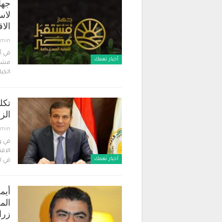
جها
لاس
الا
dmin
في أ
أخبار تهمك
مشرو
الكيا
تكل
الز
dmin
في و
الاق
أخبار تهمك
في ال
أيم
الم
زرا