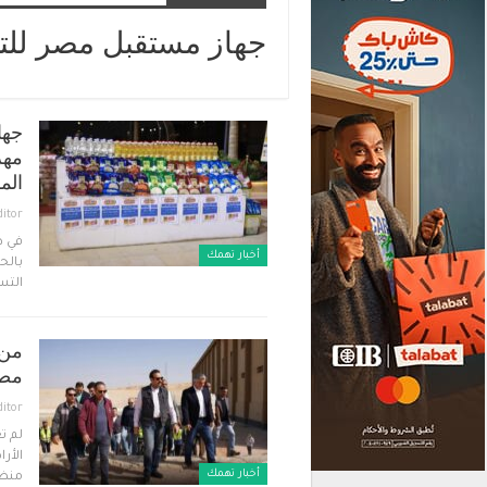
جهاز مستقبل مصر للتن
جها
مهر
الم
ditor
في ظ
أخبار تهمك
بالح
التس
من 
مصر
ditor
لم ت
الأرا
أخبار تهمك
منظو