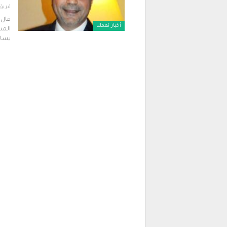
فريق 
قال 
أخبار تهمك
المس
يساب