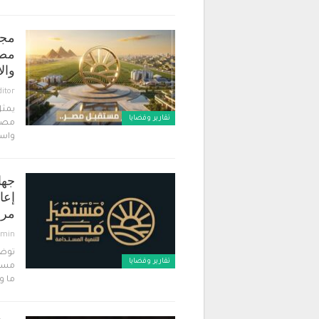
مجل
مصر
وال
ditor
يمثل
تقارير وقضايا ​
مصر 
واست
جها
إعا
مرا
dmin
توضي
تقارير وقضايا ​
مستق
ما و