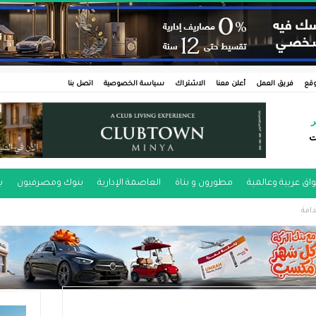
وقع
فريق العمل
أعلن معنا
الاشتراك
سياسة الخصوصية
اتصل بنا
ر
ت
اق عربية وعالمية
مطورون و بناة
العاصمة الإدارية
بنوك ومصرفيون
ب
امة