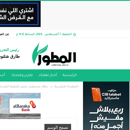
الجمعة, 7 أغسطس , 2026, الساعة 8:12 م
عن الم
رئيس التحري
طارق شلتو
الرئيسية
أخبار تهمك
تقارير وقضايا ​
أسو
الصفحة الرئيسية
جهاز مستقبل مصر للتنمية المستد
تصفح الوسم