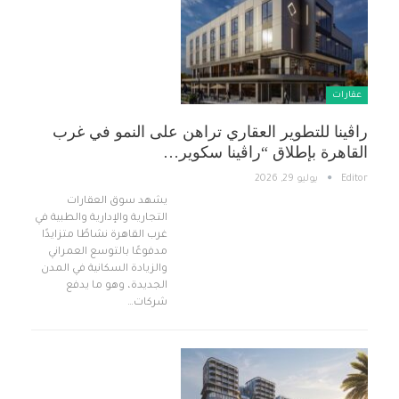
عقارات
راڤينا للتطوير العقاري تراهن على النمو في غرب
القاهرة بإطلاق “راڤينا سكوير…
Editor
يوليو 29, 2026
يشهد سوق العقارات
التجارية والإدارية والطبية في
غرب القاهرة نشاطًا متزايدًا
مدفوعًا بالتوسع العمراني
والزيادة السكانية في المدن
الجديدة، وهو ما يدفع
شركات…