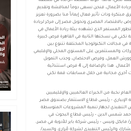
مة تكني، قائلاً، “كوننا المنصة الرائدة في منطقة
ريادة الأعمال، فنحن نسعى دوماً لمناقشة وتقديم
بتكرة وذات تأثير فعال إيماناً منا بضرورة تعزيز
نهوض بالاقتصاد المصري وتحويل مصر إلى مركز لريادة
طور المستمر الذي تشهده بيئة ريادة الأعمال في
قمة تكني في نسختها الثانية في القاهرة فرص كبيرة
في مجالات التكنولوجيا المختلفة تتنوع بين
ركات والمستثمرين على المستوي المحلي والإقليمي
 وورش العمل، وفرص الاحتضان، وجذب التمويل
والاستشارات لتوفير الدعم اللازم لرواد الأعمال. هذا بالإضافة إلى 4 فرص استثنائية
ت أخري مجانية من خلال مسابقات قمة تكني
ام نخبة من الخبراء العالميين والإقليميين
ه الإبياري – رئيس قطاع الاستثمار بصندوق مصر
س التنفيذي لجهاز تنمية المشروعات المتوسطة
أحمد شمس الدين – رئيس قطاع البحوث في
/ مايكل ونيس – رئيس شركة باير للأدوية في مصر،
ارك والرئيس التنفيذي لشركة مُزارع، والسيد/