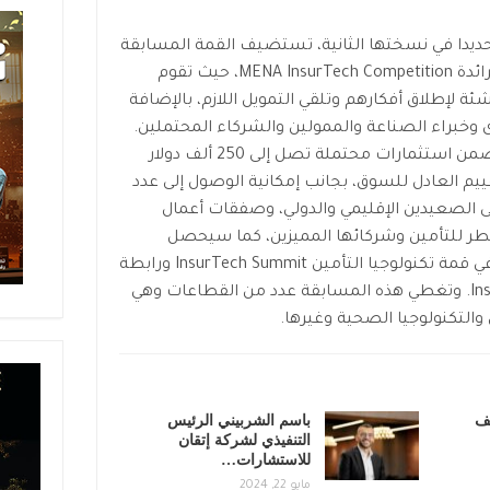
وتحديدا في نسختها الثانية، تستضيف القمة المسابقة
العالمية مسابقة تكنولوجيا التأمين الرائدة MENA InsurTech Competition، حيث تقوم
ة لإطلاق أفكارهم وتلقي التمويل اللازم، بالإضافة
 وخبراء الصناعة والممولين والشركاء المحتملين.
تأتي المسابقة العالمية بقمة تكني لتضمن استثمارات محتملة تصل إلى 250 ألف دولار
ييم العادل للسوق، بجانب إمكانية الوصول إلى عدد
الصعيدين الإقليمي والدولي، وصفقات أعمال
 DVP ومجموعة قطر للتأمين وشركائها المميزين، كما سيحصل
المشروع الفائز على فرصة المشاركة في قمة تكنولوجيا التأمين InsurTech Summit ورابطة
تكنولوجيا التأمين InsurTech Association. وتغطي هذه المسابقة عدد من القطاعات وهي
ن والتكنولوجيا الصحية وغيرها.
يف
باسم الشربيني الرئيس
التنفيذي لشركة إتقان
للاستشارات…
مايو 22, 2024