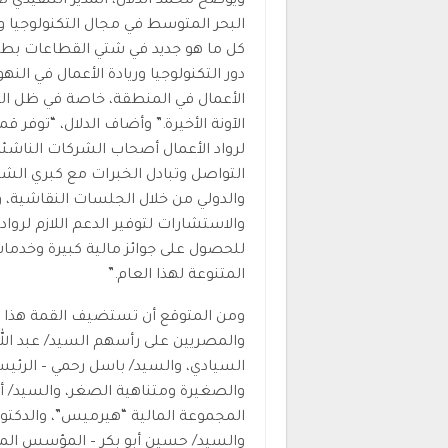
ويوضح محمد الدلال، المدير التنفيذي لق
البحر المتوسط في مجال التكنولوجيا و
كل ما هو جديد في شتي القطاعات بطرق م
دور التكنولوجيا وريادة الأعمال في ال
الأعمال في المنطقة، خاصة في ظل الت
الآونة الأخيرة.” وأضاف الدلال، “توفر 
لرواد الأعمال أصحاب الشركات الناشئة 
التواصل وتبادل الخبرات مع كبري الش
والدولي من خلال الجلسات النقاشية،
للحصول على جوائز مالية كبيرة وخدما
المتنوعة لهذا العام.”
ومن المتوقع أن تستضيف القمة هذا الع
والمصريين على رأسهم السيد/ عبد الل
السيادي، والسيد/ باسل رحمي – الرئي
والصغيرة ومتناهية الصغر، والسيد/ 
المجموعة المالية “هيرميس”، والدكتور
والسيد/ حسين أبو بكر – المؤسس المش