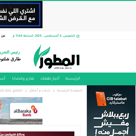
الخميس, 6 أغسطس , 2026, الساعة 11:46 م
عن ا
رئيس التحري
طارق شلتو
الرئيسية
أخبار تهمك
تقارير وقضايا ​
أسو
الصفحة الرئيسية
شباب و أعمال
انطلاق قمة تكن