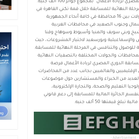
تأتي المسابقة الاولى بعنوان” الدوري المصري لريادة الأعمال” بمجموع جوائز 100 ألف جنيه.
حلة النهائية للمسابقة خلال قمة تكني القاهرة في
نسختها الثانية، تم إطلاق عدد من الجولات بين 16 محافظة في كافة أنحاء الجمهورية
ة وشمال وجنوب الصعيد في محافظات الغربية
شيخ وبني سويف والمنيا وأسيوط وسوهاج وقنا
 والإسماعيلية وبورسعيد لاختيار المشروعات، حيث
للوصول والتنافس في المرحلة النهائية للمسابقة.
المحافظات والجولات المختلفة بالتصفيات النهائية
 مسابقة الدوري المصري لريادة الأعمال فرصة
لإقليميين والعالميين بجانب عدد من المحاضرات
العديد من الخبراء والمستشارين حول موضوعات
وجيا التعليم والصحة، والتجارة الإلكترونية،
نقسم الجائزة المالية للمسابقة إلى دعم قانوني
- Advertisement -