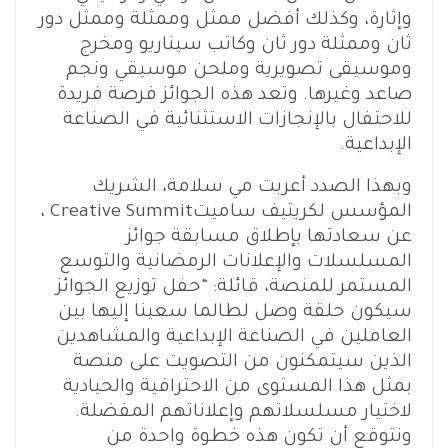
وإثارة، وكذلك أفضل ممثل وممثلة وممثل دور
ثان وممثلة دور ثان وكاتب سيناريو ومخرج
وموسيقى تصويرية وملحن موسيقي ونجم
صاعد وغيرها. وتعد هذه الجوائز فرصة فريدة
للاحتفال بالإنجازات الاستثنائية في الصناعة
الإبداعية.
وبهذا الصدد أعربت مي سلامة، الشريك
المؤسس لكريتيف ساميتCreative Summit ،
عن سعادتها بإطلاق مسابقة جوائز
المسلسلات والإعلانات الرمضانية والتوسع
المستمر للمنصة، قائلة: “حفل توزيع الجوائز
سيكون حلقة وصل لطالما سعينا إليها بين
العاملين في الصناعة الإبداعية والمشاهدين
الذين سيتمكنون من التصويت على منصة
بمثل هذا المستوى من الاحترافية والحيادية
لاختيار مسلسلاتهم وإعلاناتهم المفضلة.
ونتوقع أن تكون هذه خطوة واحدة من