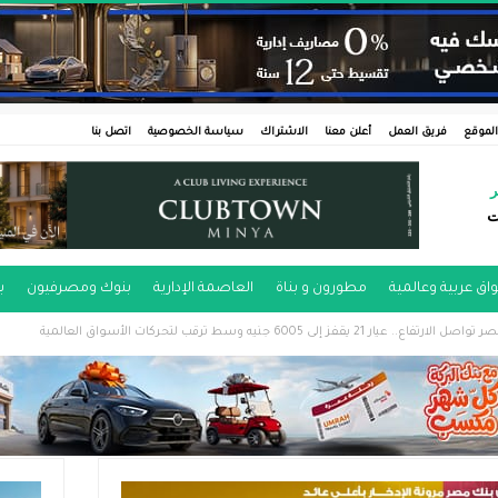
لموقع
فريق العمل
أعلن معنا
الاشتراك
سياسة الخصوصية
اتصل بنا
ر
ت
اق عربية وعالمية
مطورون و بناة
العاصمة الإدارية
بنوك ومصرفيون
ب
2 يقفز إلى 6005 جنيه وسط ترقب لتحركات الأسواق العالمية