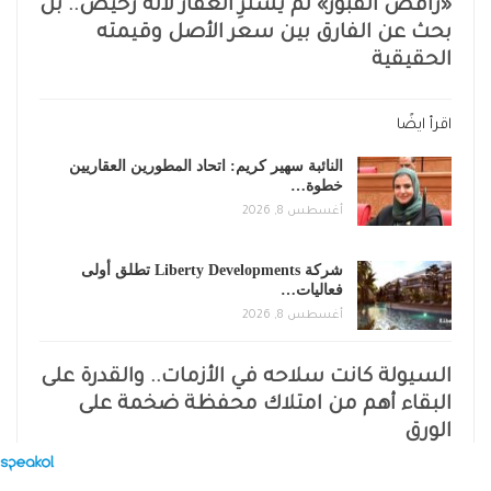
«راقص القبور» لم يشترِ العقار لأنه رخيص.. بل
بحث عن الفارق بين سعر الأصل وقيمته
الحقيقية
اقرأ ايضًا
النائبة سهير كريم: اتحاد المطورين العقاريين
خطوة…
أغسطس 8, 2026
شركة Liberty Developments تطلق أولى
فعاليات…
أغسطس 8, 2026
السيولة كانت سلاحه في الأزمات.. والقدرة على
البقاء أهم من امتلاك محفظة ضخمة على
الورق
خالف القطيع لكنه لم يراهن عشوائيًا..