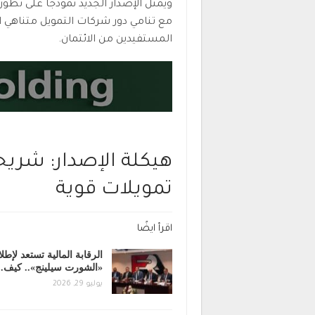
ويمثل الإصدار الجديد نموذجًا على تط
مع تنامي دور شركات التمويل متناهي 
المستفيدين من الائتمان.
هيكلة الإصدار: شري
تمويلات قوية
اقرأ ايضًا
الرقابة المالية تستعد لإطل
«الشورت سيلينج».. كيف
يوليو 29, 2026