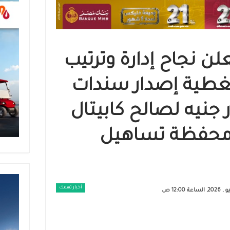
ن نجاح إدارة وترتيب
غطية إصدار سندات
ـ2.89 مليار جنيه لصالح كابيتال
 محفظة تساهيل
أخبار تهمك