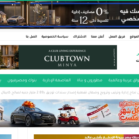
لموقع
فريق العمل
أعلن معنا
الاشتراك
سياسة الخصوصية
اتصل بنا
ر
ت
اق عربية وعالمية
مطورون و بناة
العاصمة الإدارية
بنوك ومصرفيون
ب
تيب وترويج وضمان تغطية إصدار سندات توريق بـ2.89 مليار جنيه لصالح كابيتال للتوريق بضمان محفظة تساهيل للتمويل