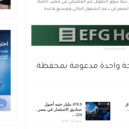
ور بنية سوق التمويل غير المصرفي في مصر، خاصة
الصغر في دعم الشمول المالي وتوسيع قاعدة
- Advertisement -
حة واحدة مدعومة بمحفظة
اق
470.9 مليار جنيه أصول
…
صناديق الاستثمار في مصر..
224…
يوليو 28, 2026