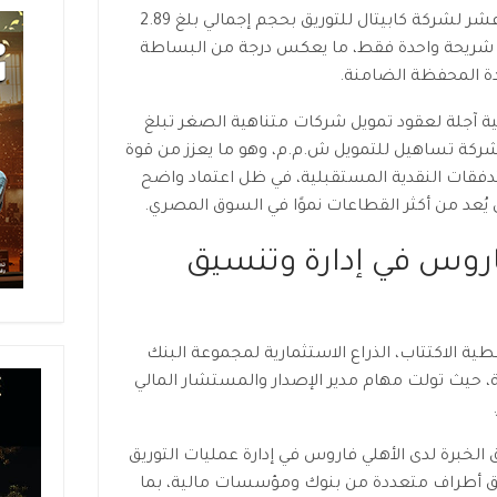
جاء الإصدار الأول من البرنامج التاسع عشر لشركة كابيتال للتوريق بحجم إجمالي بلغ 2.89
شهرًا، موزعًا على شريحة واحدة فقط، ما يعكس درجة من البساطة
دة المحفظة الضامنة.
ة آجلة لعقود تمويل شركات متناهية الصغر تبلغ
، محالة من شركة تساهيل للتمويل ش.م.م، وهو ما يعزز من قوة
تدفقات النقدية المستقبلية، في ظل اعتماد واضح
يُعد من أكثر القطاعات نموًا في السوق المصري.
اروس في إدارة وتنسيق
ة الاكتتاب، الذراع الاستثمارية لمجموعة البنك
لية، حيث تولت مهام مدير الإصدار والمستشار المالي
الخبرة لدى الأهلي فاروس في إدارة عمليات التوريق
يق أطراف متعددة من بنوك ومؤسسات مالية، بما