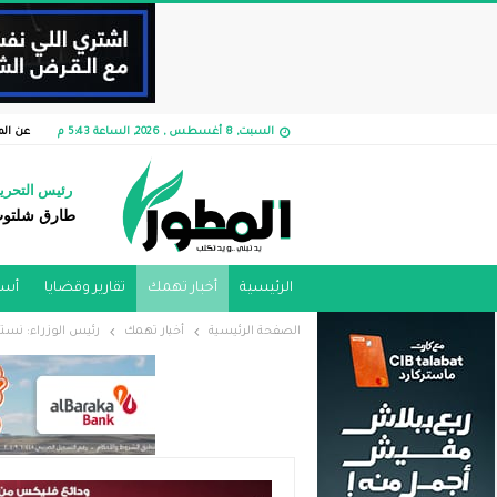
السبت, 8 أغسطس , 2026, الساعة 5:43 م
عن الم
رئيس التحري
طارق شلتو
الرئيسية
أخبار تهمك
تقارير وقضايا ​
أسو
الصفحة الرئيسية
أخبار تهمك
رئيس الوزراء: نستهدف ال