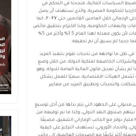
بط السياسات المالية، فنجحنا في التحكم في
و خارجيا للحكومة المصرية، والذي نستهدف أن يصل
إلى أقل من ۸۰% من إجمالي الناتج المحلي الإجمالي خلال العامين القادمين حتى ۲۰۲۷، كما
ات والنفقات الحكومية، وكذا الالتزام بتحقيق فائض
أولي خلال الأعوام المقبلة مع مستهدفات لأن يكون معدله لهذا العام 3.5% وأكثر من 5%
ما جديدا لم يسبق أن تم تحقيقه.
نا في ظل ما نواجهه من تحديات نقوم بتنفيذ المزيد
الشركات الخاضعة لملكية الدولة، من خلال وضع
ما تم بشأن تعديل قانون المالية العامة للدولة، وهو
 تشمل الهيئات الاقتصادية، سعيًا للعمل بشكل
كلات والتحديات وتطبيق المزيد من معايير
مدبولي على الجهود التي يتم بذلها من أجل توسيع
بينهم صندوق النقد الدولي، وكذا ما تم توقيعه من
عقد اتفاق يتعلق برأس الحكمة بنحو ٣٥ مليار دولار مع الجانب الإماراتي الشقيق، مضيفًا:
ي، والاتحاد الأوروبي، تستهدف التركيز على كيفية
جعله أكثر تكيفًا مع الصدمات العالمية، إلى جانب