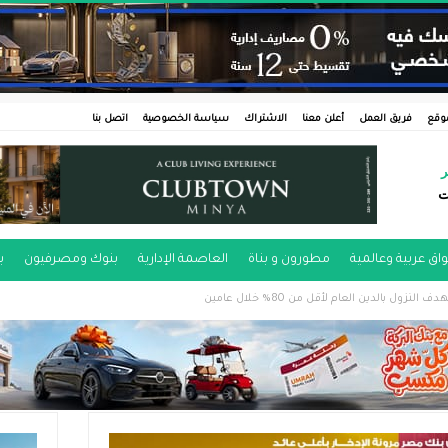
وقع
فريق العمل
أعلن معنا
الاشتراك
سياسة الخصوصية
اتصل بنا
ر
ت
اق عربية وعالمية
مطورون و بناة
العاصمة الإدارية
بنوك ومصرفيون
ب
نزول بالدين العام لأقل من 80% خلال عامين