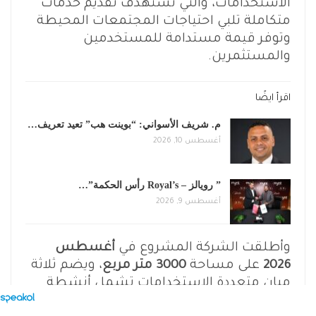
الاستخدامات، والتي تستهدف تقديم خدمات
متكاملة تلبي احتياجات المجتمعات المحيطة
وتوفر قيمة مستدامة للمستخدمين
والمستثمرين.
اقرأ ايضًا
م. شريف الأسواني: “بوينت هب” تعيد تعريف…
أغسطس 10, 2026
” رويالز – Royal’s رأس الحكمة”…
أغسطس 9, 2026
وأطلقت الشركة المشروع في
أغسطس
2026
على مساحة
3000 متر مربع
، ويضم ثلاثة
مبانٍ متعددة الاستخدامات تشمل أنشطة
تجارية وإدارية وطبية، إلى جانب المطاعم