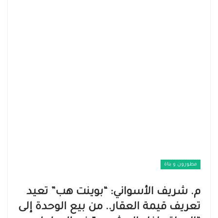
مطورون و بناة
م. شريف الأسواني: “بوينت هب” تعيد
تعريف قيمة العقار.. من بيع الوحدة إلى