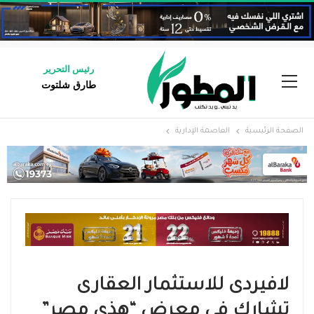
رئيس التحرير
طارق شلتوت
الصفحة الرئيسية
العاصمة الإدارية
لافيردى للاستثمار العقارى
تشارك فى معرض “هذي مصر”