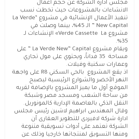
مجلس ادارة الشركة عن حجم أعمال
الانشاءات بالمشروعات حيث تخطت نسب
تنفيذ الأعمال الإنشائية في مشروع “La Verde
New Capital ” الـ 45%، بينما وصلت في
مشروع Verde Cassette La» الإنشاءات لـ
35%.
ويقام مشروع La Verde New” Capital ” على
مساحة 35 فداناً، ويحتوي على مول تجاري
وعمارات سكنية وفيلات.
اذ يقع المشروع بالحي السكني R8 على واجهة
النهر الأخضر والشوارع الرئيسية ليصبح
الموقع أول ما يميز المشروع بالإضافة لقربه
من ساحة الشعب ومسجد مصر وشبكة
النقل الذكي بالعاصمة الإدارية كالمونوريل.
وقال المهندس ابراهيم لاشين رئيس مجلس
ادارة شركة لافيردى للتطوير العقارى أن
الشركة تعتمد على أدوات تسويقية متنوعة
ومنها التسويق لمنتجاتها خارجيا وذلك عن