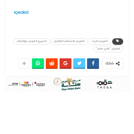
لافيردى كازيت
لافيردى للاستثمار العقارى
مشروع لافيردى نيوكابيتال
معرض "هذي مصر"
شارك