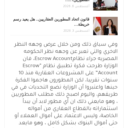
أغسطس 6, 2026
قانون اتحاد المطورين العقاريين.. هل يعيد رسم
خريطة…
أغسطس 3, 2026
وفي سياق ذلك ومن خلال عرض وجهه النظر
الاخري والتي تعبر عن وجهه نظر الحكومه
المصريه جراء نظامEscrow Account، فان
الوزارة طرحت فكرة تطبيق نظام “Escrow
Account” على المشروعات العقارية منذ 10
سنوات تقريبا، لكن المطورون هاجموا الفكرة
حينها واعتبروا أن الوزارة تضع التحديات في في
طريقهم، واليوم اصبح ذلك مطلب المطوريين
، وهو مايعني ذلك ان أي مطور لابد أن يبدأ
استثماراته بالقطاع العقاري من أمواله
الخاصة، وليس الاعتماد على أموال العملاء أو
حتى أموال البنوك بشكل كامل ، وهو مايعد