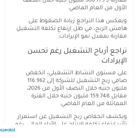
مقارنة بـ 306.779 مليون جنيه خلال النصف
الأول من العام الماضي.
ويعكس هذا التراجع زيادة الضغوط على
هامش الربح، في ظل ارتفاع تكلفة التشغيل
مقارنة بمعدل نمو الإيرادات.
تراجع أرباح التشغيل رغم تحسن
الإيرادات
على مستوى النشاط التشغيلي، انخفض
صافي ربح التشغيل للشركة إلى 116.962
مليون جنيه خلال النصف الأول من 2026،
مقابل 159.748 مليون جنيه خلال الفترة
المماثلة من العام الماضي.
ويكشف انخفاض ربح التشغيل عن استمرار
تأثير ارتفاع تكلفة الإنتاج على الأداء المالي، رغم
تحسن المبيعات، وهو ما يمثل تحديًا أمام