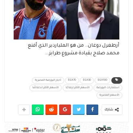
أرطغرل دوغان.. من هو الملياردير الذي أقنع
محمد صلاح بقيادة مشروع طرابز...
EGX100
EGX30
EGX70
أخبار البورصة المصرية
استثمارات البورصة
الأسهم الأكثر ارتفاعًا
الأسهم الأكثر انخفاضًا
الأسهم المصرية
شارك