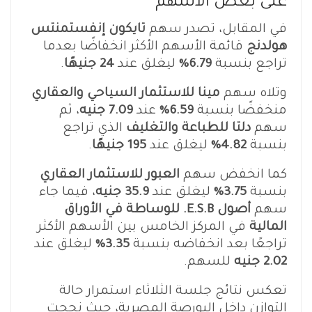
على بعض الأسهم
في المقابل، تصدر سهم
تايكون إنفستمنتس
هولدنج
قائمة الأسهم الأكثر انخفاضًا بعدما
تراجع بنسبة
6.79%
ليغلق عند
24 جنيهًا
.
وتلاه سهم
مينا للاستثمار السياحي والعقاري
منخفضًا بنسبة
6.59%
عند
7.09 جنيه
، ثم
سهم
دلتا للطباعة والتغليف
الذي تراجع
بنسبة
4.82%
ليغلق عند
195 جنيهًا
.
كما انخفض سهم
العبور للاستثمار العقاري
بنسبة
3.75%
ليغلق عند
35.9 جنيه
، فيما جاء
سهم
أصول E.S.B. للوساطة في الأوراق
المالية
في المركز الخامس بين الأسهم الأكثر
تراجعًا بعد انخفاضه بنسبة
3.35%
ليغلق عند
2.02 جنيه
للسهم.
تعكس نتائج جلسة الثلاثاء استمرار حالة
التوازن داخل البورصة المصرية، حيث نجحت