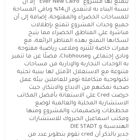
يتمتع بها مشروع “Ever New Cairo” إلا أن
نسبة البناء به لاتتعدي ال14% وباقي المساحة
للمساحات الخضراء والمفتوحة، إضافة إلى أن
جميع وحدات المشروع تتمتع بإطلالات
مباشرة علي المناطق الخضراء مما يتيح
لسكانها التمتع بهذه المناظر الرائعة، مع
ممرات خاصة للتنزه وملاعب رياضية مفتوحة
ونادي إجتماعي وClubhouse، فضلًا عن ما تتميز
به الوحدات التجارية والإدارية من مساحات
متنوعة مع الاستغلال الأمثل لها ببنية تحتية
تكنولوجية متكاملة توفر للعاملين بيئة عمل
صحية تمكنهم من الابداع والابتكار، حيث
حرصت Cred علي الاستعانة بأفضل المكاتب
الاستشارية المحلية والعالمية لوضع
مخططات وتصميمات والمشروع ومنها
ومكتب اسماعيل الحبروك للاستشارات
الهندسية و.DIE STADT
جدير بالذكر أن cred تقوم بتطوير عدد من