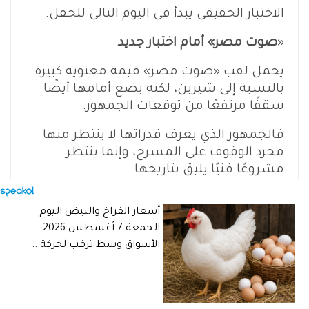
الاختبار الحقيقي يبدأ في اليوم التالي للحفل.
«
صوت مصر» أمام اختبار جديد
يحمل لقب «صوت مصر» قيمة معنوية كبيرة
بالنسبة إلى شيرين، لكنه يضع أمامها أيضًا
سقفًا مرتفعًا من توقعات الجمهور.
فالجمهور الذي يعرف قدراتها لا ينتظر منها
مجرد الوقوف على المسرح، وإنما ينتظر
مشروعًا فنيًا يليق بتاريخها.
وتملك شيرين بالفعل أهم عناصر العودة:
أسعار الفراخ والبيض اليوم
الصوت، والاسم، والأغنيات، والجمهور.
الجمعة 7 أغسطس 2026..
أما العنصر الذي تحتاج إليه أكثر من أي وقت
الأسواق وسط ترقب لحركة...
مضى فهو الاستقرار.
استقرار يسمح بالتخطيط لأعمال جديدة،
وجدول حفلات منتظم، واختيار فريق قادر على