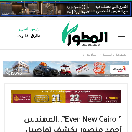
رئيس التحرير
طارق شلتوت
الصفحة الرئيسية
سلايدر
” Ever New Cairo”..المهندس
أحمد منصور يكشف تفاصيل