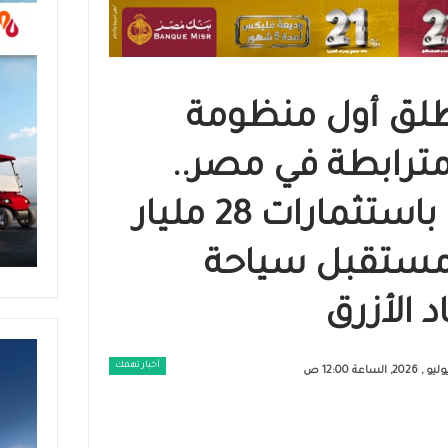
لق أول منظومة
ترابطة في مصر..
و«مارينا سولت» باستثمارات 28 مليار
مستقبل سياحة
 الأزرق
أخبار تهمك