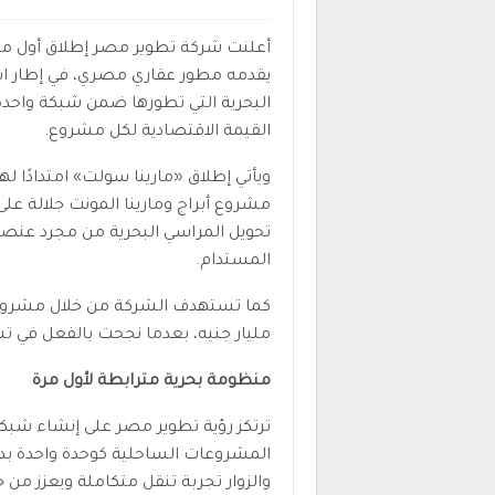
أعلنت شركة تطوير مصر إطلاق أول م
يقدمه مطور عقاري مصري، في إطار اس
البحرية التي تطورها ضمن شبكة واحدة
القيمة الاقتصادية لكل مشروع.
ويأتي إطلاق «مارينا سولت» امتدادًا له
مشروع أبراج ومارينا المونت جلالة على
تحويل المراسي البحرية من مجرد عنص
المستدام.
مليار جنيه، بعدما نجحت بالفعل في تسجيل 24 مليار جنيه من المبيعا
منظومة بحرية مترابطة لأول مرة
ترتكز رؤية تطوير مصر على إنشاء شبك
المشروعات الساحلية كوحدة واحدة بدل
والزوار تجربة تنقل متكاملة ويعزز من 