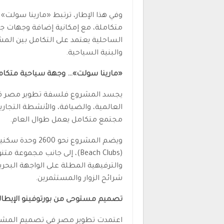
وفي هذا الإطار، ترتبط «مارينا سولت
متكاملة، مع إمكانية إضافة وجهات جديد
الساحلية يعتمد على التكامل بين ال
والبنية السياحية.
«مارينا سولت»… وجهة سياحية متكامل
يجسد المشروع فلسفة تطوير مصر في 
العالمية، والضيافة، والأنشطة التجاري
مجتمع متكامل يعمل طوال العام.
ويضم المشروع نح
(Beach Clubs)، إلى جانب مجم
والترفيهية المطلة على الواجهة البح
شرائح الزوار والمستثمرين.
تصميم مستوحى من بورتوفينو الإيطال
اعتمدت تطوير مصر في تصميم المشرو