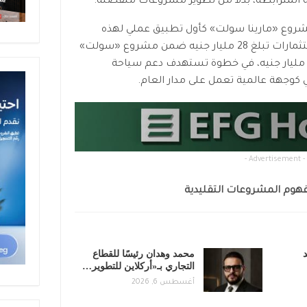
المترابطة، بدلاً من تطوير مشروعات منفصلة.
شروع «مارينا سولت» كأول تطبيق عملي لهذه
الرؤية على ساحل البحر المتوسط، باستثمارات تبلغ 28 مليار جنيه ضمن مشروع «سولت»
لذي تصل استثماراته الإجمالية إلى 70 مليار جنيه، في خطوة تستهدف دعم سياحة
 كوجهة عالمية تعمل على مدار العام.
- Advertisement -
مفهوم المشروعات التقليدية
 تعيد
محمد وهدان رئيسًا للقطاع
التجاري بـ«أركلاين للتطوير…
أغسطس 6, 2026