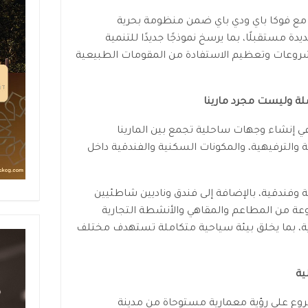
» مع فوكا باي ودي باي ضمن منظومة بحرية
ة مستقبلًا، بما يرسخ نموذجًا جديدًا للتنمية
مشروعات وتعظيم الاستفادة من المقومات الطبيعية
ة وليست مجرد مارينا
إنشاء وجهات ساحلية تجمع بين المارينا
ة والترفيهية، والمكونات السكنية والفندقية داخل
و 2600 وحدة سكنية وفندقية، بالإضافة إلى فندق وناديين شاطئيين
وعة متنوعة من المطاعم والمقاهي والأنشطة التجارية
رية، بما يخلق بيئة سياحية متكاملة تستهدف مختلف
ية
ع على رؤية معمارية مستوحاة من مدينة