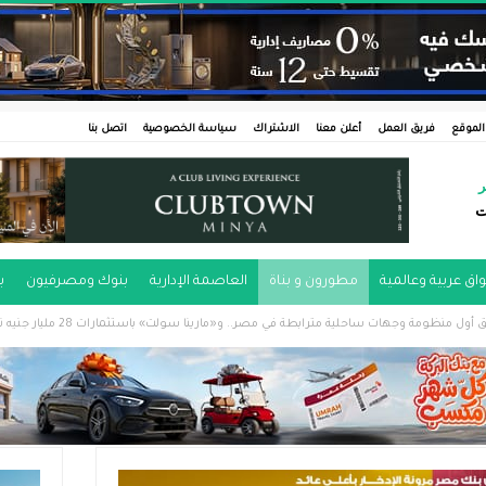
الموقع
فريق العمل
أعلن معنا
الاشتراك
سياسة الخصوصية
اتصل بنا
ر
ت
اق عربية وعالمية
مطورون و بناة
العاصمة الإدارية
بنوك ومصرفيون
ب
وجهات ساحلية مترابطة في مصر.. و«مارينا سولت» باستثمارات 28 مليار جنيه تعيد رسم مستقبل سياحة اليخوت والاقتصاد الأزرق