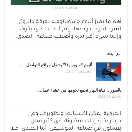
- Advertisement -
أهم ما يميز ألبوم «سوبرنوفا» لفرقة كايروكي
ليس الحرفية وحدها، رغم أنها حاضرة بقوة،
وإنما شيء أكثر ندرة وأصعب صناعة: الصدق.
اقرأ ايضًا
ألبوم “سوبرنوفا” يشعل مواقع التواصل..…
أغسطس 1, 2026
بالصور .. قناة النهار تجمع نجومها في عشاء عمل…
نوفمبر 29, 2025
الحرفية يمكن اكتسابها وتطويرها، وهي
موجودة بدرجات متفاوتة لدى كثير ممن
يعملون في صناعة الموسيقى. أما الصدق، فلا