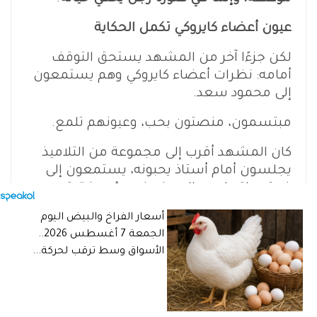
عيون أعضاء كايروكي تكمل الحكاية
لكن جزءًا آخر من المشهد يستحق التوقف
أمامه: نظرات أعضاء كايروكي وهم يستمعون
إلى محمود سعد.
مبتسمون، منصتون بحب، وعيونهم تلمع.
كان المشهد أقرب إلى مجموعة من التلاميذ
يجلسون أمام أستاذ يحبونه، يستمعون إلى
خبرة حياة وليس إلى «ضيف» يؤدي فقرة
مطلوبة منه داخل مشروع فني.
أسعار الفراخ والبيض اليوم
وهذه التفاصيل من الصعب اصطناعها
.
الجمعة 7 أغسطس 2026..
الأسواق وسط ترقب لحركة...
يمكن كتابة الحوار، ويمكن تحديد أماكن
الكاميرات والإضاءة، ويمكن إعادة تصوير
المشهد أكثر من مرة، لكن هناك شيئًا في