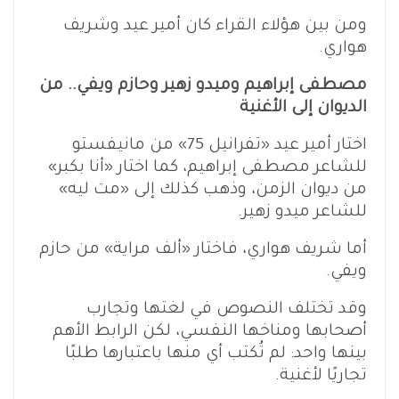
ومن بين هؤلاء القراء كان أمير عيد وشريف
هواري.
مصطفى إبراهيم وميدو زهير وحازم ويفي.. من
الديوان إلى الأغنية
اختار أمير عيد «تفرانيل 75» من مانيفستو
للشاعر مصطفى إبراهيم، كما اختار «أنا بكبر»
من ديوان الزمن، وذهب كذلك إلى «مت ليه»
للشاعر ميدو زهير.
أما شريف هواري، فاختار «ألف مراية» من حازم
ويفي.
وقد تختلف النصوص في لغتها وتجارب
أصحابها ومناخها النفسي، لكن الرابط الأهم
بينها واحد: لم تُكتب أي منها باعتبارها طلبًا
تجاريًا لأغنية.