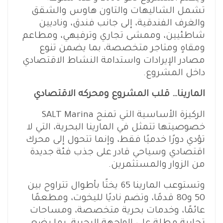
تشمل الشاليهات والتاون هاوس والشقق
والغرف الفندقية، إلى جانب فندق، وناديين
شاطئيين، وممشى تجاري وترفيهي، ومطاعم
ومقاهٍ ومتاجر متخصصة، بما يضمن تنوع
مصادر الإيرادات واستدامة النشاط الاقتصادي
داخل المشروع.
المارينا… قلب المشروع ومحركه الاقتصادي
الركيزة الأساسية التي تمنح SALT Marina
خصوصيتها تتمثل في المارينا البحرية، التي لا
تؤدي دورًا خدميًا فقط، وإنما تتحول إلى محرك
اقتصادي وسياحي قادر على جذب فئة جديدة
من الزوار والمستثمرين.
وتستوعب المارينا 65 يختًا بأطوال تتراوح بين
50 و80 قدمًا، وتضم ناديًا لليخوت، ومطعمًا
عائمًا، وخدمات بحرية متخصصة، ومساحات