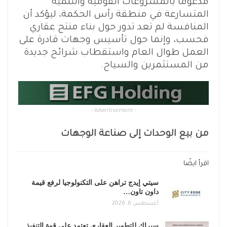
مدعومًا بالمشروعات القومية والتنمية
المتسارعة في منطقة رأس الحكمة، ليؤكد أن
المنافسة لم تعد تدور حول بناء منتج عقاري
فحسب، وإنما حول تأسيس وجهات قادرة على
العمل طوال العام واستقطاب شرائح جديدة
من المستثمرين والسياح.
- Advertisement -
من بيع الوحدات إلى صناعة الوجهات
اقرأ ايضًا
سيتي إيدج تراهن على التكنولوجيا لرفع قيمة
داون تاون…
أغسطس 6, 2026
سيراك للتطوير العقاري تعتمد على قوة التنفيذ..