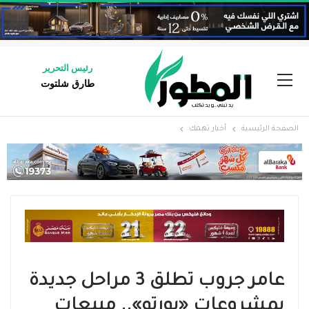
رئيس التحرير
طارق شلتوت
الصفحة الرئيسية
أخبار تهمك
عامر جروب تطلق 3 مراحل جديدة
بمشروعات «بورتو».. مبيعات