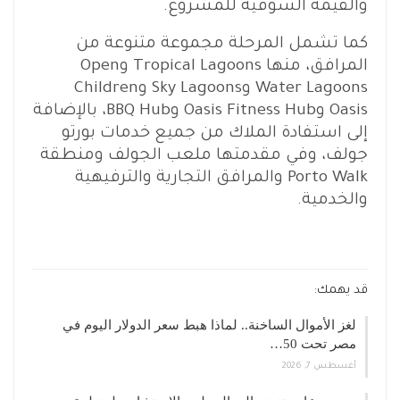
والقيمة السوقية للمشروع.
كما تشمل المرحلة مجموعة متنوعة من
المرافق، منها Tropical Lagoons وOpen
Water Lagoons وSky Lagoons وChildren
Oasis وOasis Fitness Hub وBBQ Hub، بالإضافة
إلى استفادة الملاك من جميع خدمات بورتو
جولف، وفي مقدمتها ملعب الجولف ومنطقة
Porto Walk والمرافق التجارية والترفيهية
والخدمية.
قد يهمك:
لغز الأموال الساخنة.. لماذا هبط سعر الدولار اليوم في
مصر تحت 50…
أغسطس 7, 2026