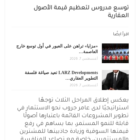
توسع مدروس لتعظيم قيمة الأصول
العقارية
اقرأ ايضًا
«مزايا» تراهن على العبور في أول توسع خارج
العاصمة…
أغسطس 7, 2026
LARZ Developments تعيد صياغة فلسفة
التطوير العقاري…
أغسطس 7, 2026
يعكس إطلاق المراحل الثلاث توجهًا
استراتيجيًا لدى عامر جروب نحو الاستثمار في
تطوير المشروعات القائمة باعتبارها أصولًا
قابلة للنمو المستمر، بما يساهم في رفع
قيمتها السوقية وزيادة جاذبيتها للمشترين
والمستثمرين، خاصة مع تصاعد المنافسة