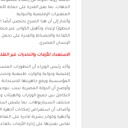
تجسد رؤية الدولة في إنشاء منظومة 
الجهات، بما يعزز القدرة على حماية ا
المتغيرات الإقليمية والدولية.
وأشار إلى أن هذا الصرح يحتضن أيضًا ال
متطورًا لإعداد وتأهيل الكوادر، عبر م
الكفاءة والانضباط والقدرة على تحمل ا
الإنسان المصري.
الاستعداد للأزمات والتحديات غير التقلي
وأكد رئيس الوزراء أن التطورات المتس
إقليمية ودولية وكوارث طبيعية وتحديا
المؤسسية ورفع جاهزيتها للاستجابة 
وأوضح أن الدولة المصرية تبنت، بتوجي
التكامل بين جميع الوزارات والهيئات 
مختلف السيناريوهات، بما يضمن استمر
وأضاف أن استعراض إمكانات أجهزة ا
وأجهزة وكوادر بشرية قادرة على التعام
تقاس بقدرتها على إدارة الأزمات بكفاءة