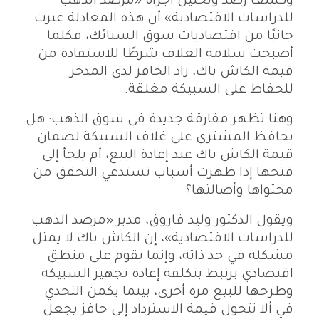
وكشف رصد وتحليل أجراه «مرصد الذهب
للدراسات الاقتصادية» أن هذه المعادلة غيرت
جانبًا من اقتصاديات سوق السبائك، فكلما
أصبحت سلامة الغلاف شرطًا للاستفادة من
قيمة الكاش باك، زاد الحافز لدى المدخر
للحفاظ على السبيكة مغلقة.
وهنا تظهر مفارقة جديدة في سوق الذهب: هل
يحافظ المشتري على غلاف السبيكة لضمان
قيمة الكاش باك عند إعادة البيع، أم يلجأ إلى
فتحها إذا ظهرت أسباب تستدعي التحقق من
محتواها وأصالتها؟
ويقول الدكتور وليد فاروق، مدير «مرصد الذهب
للدراسات الاقتصادية»، إن الكاش باك لا يمثل
مشكلة في حد ذاته، وإنما يقوم على منطق
اقتصادي يرتبط بتكلفة إعادة تجهيز السبيكة
وطرحها للبيع مرة أخرى، بينما يكمن التحدي
في ألا تتحول قيمة الاسترداد إلى حافز يجعل