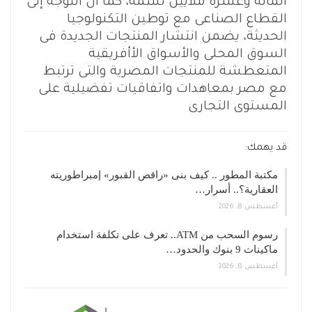
المائة وعشرة ملايين نسمة، كما أن التوجه إلى
القطاع الصناعى مع توطين التكنولوجيا
الحديثة، يضمن انتشار المنتجات الجديدة فى
السوق المحلى والأسواق الأأفريقية
المتعطشة للمنتجات المصرية والتى ترتبط
مع مصر بمعاهدات واتفاقيات تفضيلية على
المستوى التجارى
قد يهمك:
مكتبة المطور .. كيف بنى «راقص القبور» إمبراطوريته
العقارية؟.. أسرار…
أغسطس 8, 2026
رسوم السحب من ATM.. تعرف على تكلفة استخدام
ماكينات 9 بنوك والحدود…
أغسطس 8, 2026