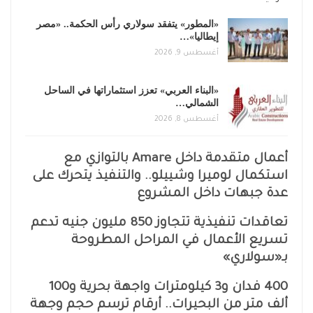
«المطور» يتفقد سولاري رأس الحكمة.. «مصر
إيطاليا»…
أغسطس 9, 2026
«البناء العربي» تعزز استثماراتها في الساحل
الشمالي…
أغسطس 8, 2026
أعمال متقدمة داخل Amare بالتوازي مع
استكمال لوميرا وشييلو.. والتنفيذ يتحرك على
عدة جبهات داخل المشروع
تعاقدات تنفيذية تتجاوز 850 مليون جنيه تدعم
تسريع الأعمال في المراحل المطروحة
بـ«سولاري»
400 فدان و3 كيلومترات واجهة بحرية و100
ألف متر من البحيرات.. أرقام ترسم حجم وجهة