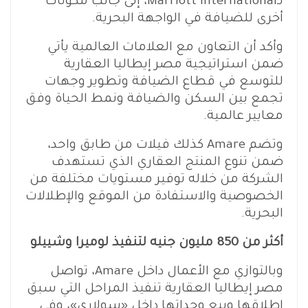
لـMarriott International، إلى جانب مكونات
أخرى للضيافة في الواجهة البحرية.
وأكد أن التعاون مع العلامات العالمية يأتي
ضمن استراتيجية مصر إيطاليا العقارية
للتوسع في قطاع الضيافة وتطوير وجهات
تجمع بين السكن والضيافة ونمط الحياة وفق
معايير عالمية.
وتضم Amare كذلك فيلات من طابق واحد،
ضمن تنوع المنتج العقاري الذي تستهدف
الشركة من خلاله توفير مستويات مختلفة من
الخصوصية والاستفادة من الموقع والإطلالات
البحرية.
أكثر من 850 مليون جنيه لتنفيذ لوميرا وشييلو
وبالتوازي مع الأعمال داخل Amare، تواصل
مصر إيطاليا العقارية تنفيذ المراحل التي سبق
إطلاقها وبيع وحداتها داخل «سولاري»، وفي