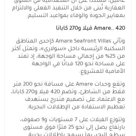
عامين، مشددًا على أن المصداقية في السوق
العقارية تُبنى من خلال التنفيذ الفعلي والالتزام
بمعايير الجودة والوفاء بمواعيد التسليم.
Amare.. 420 فيلا و270 كابانا
وتأتي Amare Seafront Villas كإحدى المناطق
السكنية الرئيسية داخل «سولاري»، وتمثل أكثر
من 25% من إجمالي مساحة الوجهة، إذ تمتد
على مساحة نحو 120 فدانًا في الواجهة
الأمامية للمشروع.
وتقع وحدات Amare على مسافة نحو 200 متر
فقط من الشاطئ، وتضم 420 فيلا و270 كابانا،
مع الاعتماد على تصميم متدرج يستهدف
تعظيم الاستفادة من الإطلالات البحرية.
وتتوزع الفيلات على 7 مستويات و9 صفوف،
بارتفاع يصل إلى نحو 25 مترًا فوق مستوى
سطح البحر، بما يسمح بإطلالات بحرية