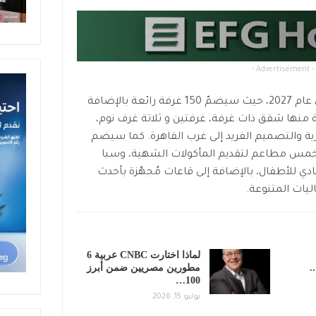
- Advertisement -
من المقرر افتتاح هذا الفندق الفاخر في عام 2027، حيث سيضمّ 150 غرفة رائعة بالإضافة
ة منها شقق ذات غرفة، غرفتين و ثلاتة غرف نوم،
ية والتصميم الفريد إلى غرب القاهرة. كما سيضم
خمس مطاعم لتقديم المأكولات الشهية، وسبا
دي للأطفال، بالإضافة إلى قاعات مُجهّزة بأحدث
يات المتنوعة.
لماذا اختارت CNBC عربية 6
.
مطورين مصريين ضمن أبرز
100…
يوليو 15, 2026