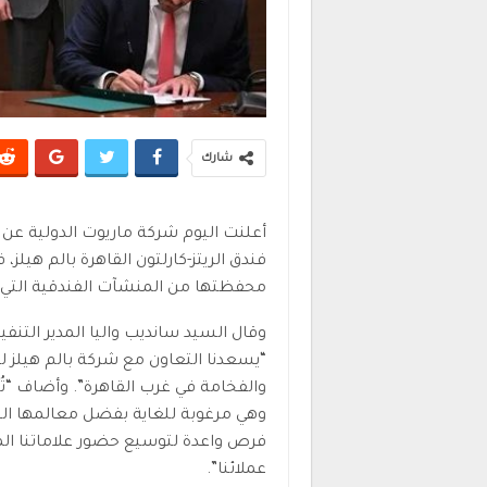
شارك
أعلنت اليوم شركة ماريوت الدولية عن ت
فندق الريتز-كارلتون القاهرة بالم هي
محفظتها من المنشآت الفندقية التي ت
وقال السيد سانديب واليا المدير التن
“يسعدنا التعاون مع شركة بالم هيلز ل
والفخامة في غرب القاهرة”. وأضاف “تُ
وهي مرغوبة للغاية بفضل معالمها التار
فرص واعدة لتوسيع حضور علاماتنا ال
عملائنا”.