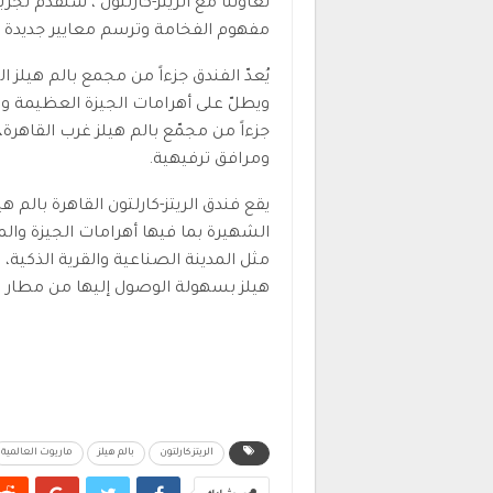
تعاوننا مع الريتز-كارلتون ، سنقدّم تج
مفهوم الفخامة وترسم معايير جديدة ل
يُعدّ الفندق جزءاً من مجمع بالم هيلز 
ويطلّ على أهرامات الجيزة العظيمة و
جزءاً من مجمّع بالم هيلز غرب القاهر
ومرافق ترفيهية.
الشهيرة بما فيها أهرامات الجيزة والم
مثل المدينة الصناعية والقرية الذكية،
هيلز بسهولة الوصول إليها من مطار ا
الريتز كارلتون
بالم هيلز
ماريوت العالمية