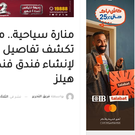
منارة سياحية.. م
تكشف تفاصيل تعا
لإنشاء فندق فندق
هيلز
بواسطة
فريق التحرير
نشر في
الثلاثاء, 5 ديسمبر , 2023, السا