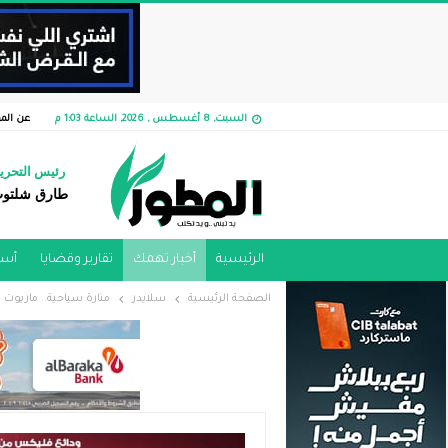
السبت, 8 أغسطس , 2026, الساعة 1:03 م
عن الم
رئيس التحري
طارق شلتو
الرئيسية
أخبار تهمك
تقارير وقضايا ​
أسو
الصفحة الرئيسية
سلايدر
منارة سياحية.. ماريوت 