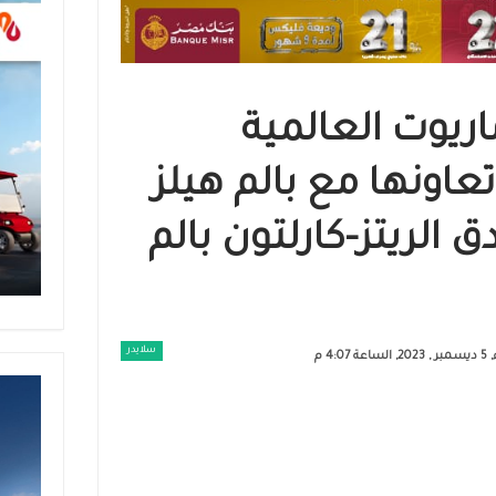
اريوت العالمية
ونها مع بالم هيلز
 الريتز-كارلتون بالم
سلايدر
عة 4:07 م