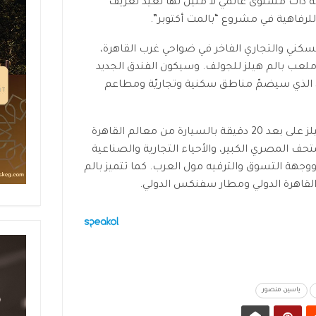
ربة ذات مستوى عالميّ لا مثيل لها تُعيد تعريف
لرفاهية في مشروع “بالمت أكتوبر”.
السكني والتجاري الفاخر في ضواحي غرب القاهرة،
ملعب بالم هيلز للجولف. وسيكون الفندق الجديد
ة، الذي سيضمّ مناطق سكنية وتجاريّة ومطاعم
يقع فندق الريتز-كارلتون القاهرة بالم هيلز على بعد 20 دقيقة بالسيارة من معالم القاهرة
تحف المصري الكبير، والأحياء التجارية والصناعية
 ووجهة التسوق والترفيه مول العرب. كما تتميز بالم
لقاهرة الدولي ومطار سفنكس الدولي.
ياسين منصور