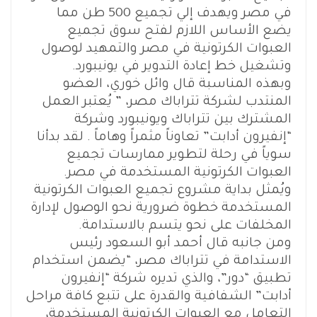
في مصر ويهدف إلي تجميع 500 طن مما
يضع الأساس اللازم لفتح سوق تجميع
العبوات الكرتونية في مصر والتمهيد لوصول
وتشغيل خط إعادة التدوير في يونيبورد.
وبهذه المناسبة قال وائل خوري، العضو
المنتدب لشركة تتراباك مصر، ” يُعتبر العمل
المشترك بين تتراباك ويونيبورد وشركة
“إنفيرون أدابت” تعاوناً مثمراً وهاماً . لقد بدأنا
سوياً في رحلة لتطوير ممارسات تجميع
العبوات الكرتونية المستخدمة في مصر.
ويُمثل بداية مشروع تجميع العبوات الكرتونية
المستخدمة خطوة ضرورية نحو الوصول لإدارة
المخلفات على نحو يتسم بالاستدامة.
ومن جانبه قال أحمد أبو السعود رئيس
الاستدامة في تتراباك مصر، “يضمن استخدام
تطبيق “دور”، والذي تديره شركة “إنفيرون
أدابت” الشفافية والقدرة على تتبع كافة مراحل
التعامل مع العبوات الكرتونية المستخدمة،