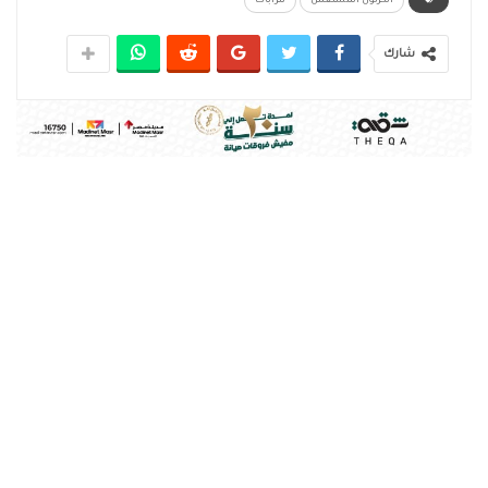
الكرتون المستعمل
تتراباك
شارك