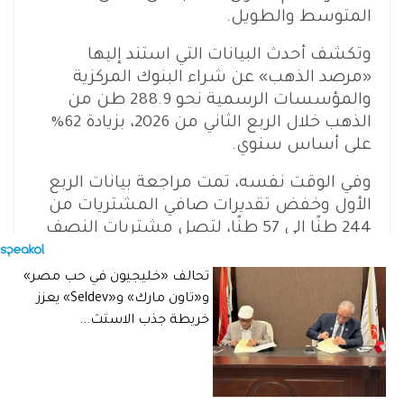
المتوسط والطويل.
وتكشف أحدث البيانات التي استند إليها
«مرصد الذهب» عن شراء البنوك المركزية
والمؤسسات الرسمية نحو 288.9 طن من
الذهب خلال الربع الثاني من 2026، بزيادة 62%
على أساس سنوي.
وفي الوقت نفسه، تمت مراجعة بيانات الربع
الأول وخفض تقديرات صافي المشتريات من
244 طنًا إلى 57 طنًا، لتصل مشتريات النصف
الأول بعد المراجعة إلى نحو 345 طنًا.
تحالف «خليجيون في حب مصر»
وتعكس هذه الأرقام صورة متباينة للطلب
و«تاون مارك» و«Seldev» يعزز
الرسمي، إذ شهدت بداية العام تباطؤًا ملحوظًا
خريطة جذب الاستث...
قبل أن تعود مشتريات البنوك المركزية بقوة
خلال الربع الثاني.
وجاءت بولندا في مقدمة المشترين خلال الربع