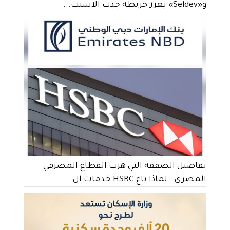
و«Seldev» يعزز خريطة جذب الاستث...
تفاصيل الصفقة التي هزت القطاع المصرفي
المصري.. لماذا باع HSBC خدمات ال...