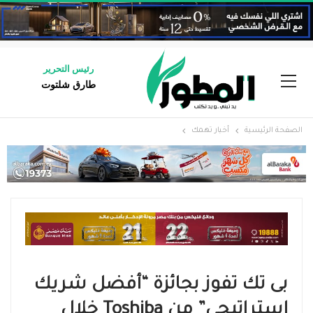
رئيس التحرير
طارق شلتوت
الصفحة الرئيسية
أخبار تهمك
بى تك تفوز بجائزة “أفضل شريك
استراتيجي” من Toshiba خلال