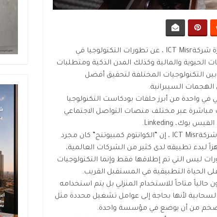
تحدث محمد المفتي رئيس مجلس إدارة شركةICT Misr ، عن تطورات التكنولوجيا في
ت الحيوية والمالية وكذلك المدن الذكية ومتطلبات
بين التكنولوجيات المختلفة لتحقيق أفضل
الهجمات السيبرانية.
في واحدة من أبرز حلقات بودكاست التكنولوجيا
ث مباشرة عبر مختلف منصات التواصل الاجتماعي
بوك، وLinkedin.
قال محمد المفتي رئيس مجلس إدارة شركةICT Misr ، إن “الكوانتوم كمبيوتنج” كان مجرد
اً لبدء تطبيقه لدى كثير من الشركات العالمية،
ورات ليس التي تم إطلاقها فقط وإنما التكنولوجيات
ى الحياة التطبيقية في المستقبل القريب.
 حالياً متاحاً للاستخدام المنزلي بل يتم استخدامه
حابية لأنها بحاجة إلى عوامل تشغيل محددة مثل
 أضخم من أن يوضع في مؤسسة واحدة.