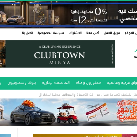
 الموقع
فريق العمل
أعلن معنا
الاشتراك
سياسة الخصوصية
اتصل بنا
ر
ت
اق عربية وعالمية
مطورون و بناة
العاصمة الإدارية
بنوك ومصرفيون
ب
ي يكشف لأسامة كمال عن أكثر الأجهزة والهواتف عرضة للاختراق