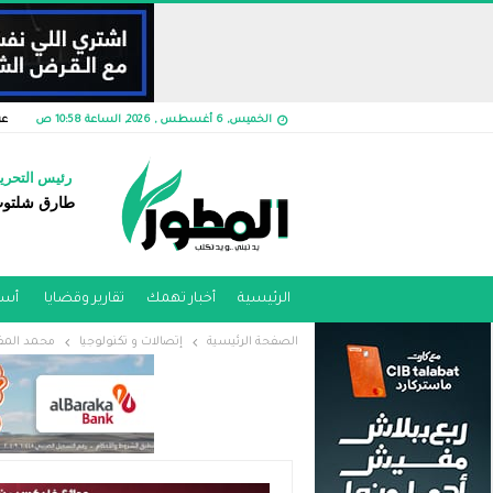
الخميس, 6 أغسطس , 2026, الساعة 10:58 ص
عن
رئيس التحري
طارق شلتو
الرئيسية
أخبار تهمك
تقارير وقضايا ​
أسو
الصفحة الرئيسية
إتصالات و تكنولوجيا
محمد المفت