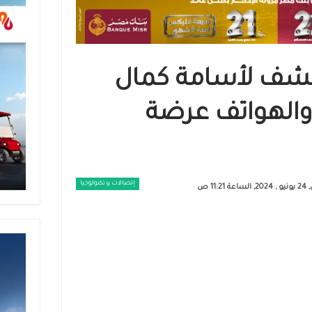
كشف لأسامة كمال
 والهواتف عرضة
إتصالات و تكنولوجيا
ة 11:21 ص