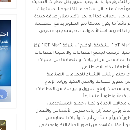
 للتكنولوجيا إلا أنه يجب المرور بكل خطوات التحديث
 هو أحدث منها لأن استخدام التكنولوجيا بمستويات
ر من الخبرات كما أنه بكل تأكيد يمثل إضافة جديدة
ائماً ما يكون متجهاً نحو التطوير بدافع المصلحة
ذلك ربما امتثالاً لقواعد تنظيمية جديدة تفرض
وبحديثه عن شركة “ICT Misr” وشركة “IoT Misr” الشقيقة، أوضح أن شركة “ICT Misr” تركز
حتية الرقمية لجميع القطاعات ولا سيما القطاعات
ما تحتاجه من مراكز بيانات وملحقاتها من عمليات
 أنظمة الذكاء الاصطناعي.
IoT Misr” هي كيان أخر يهتم بإنترنت الأشياء للقطاعات الصناعية
ن تطوير الصناعة والمدن الذكية وزيادة الإنتاج
جيا منصات إنتاج البترول وغير ذلك من القطاعات
بولاً وتطويراً متسارعاً.
ف مجالات الحياة واتصال جميع المستخدمين
مات يؤدي حتماً إلى زيادة تعرض الأشخاص والأعمال
اً كبيراً وهائلاً في أدوات وآليات الحماية من
وراً عمّا نشاهده من تطور الحياة التكنولوجية في