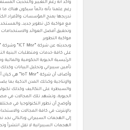
وأكد أنه رغم التغيير والتحديث المستمر
رغم علمنا بأنه دائماً سيكون هناك ما
تدريجها يمنح المؤسسات والأفراد الكثي
مع مواكبة كل تطوير جديد، والمستخدم د
وتحقيق أفضل العوائد والاستخدامات وك
مواكبة التطوير.
على كافة خدمات ومتطلبات البنية الت
الرئيسية الحيوية الحكومية والمالية و
تأمين سيبراني وتحليل البيانات وكذلك
وأضاف أن شركة “
والإنتاجية وكذلك المدن الذكية بما يضم
والسيطرة على التكاليف وكذلك تكنولو
الحيوية، وتشهد تلك المجالات في مصر ق
وأوضح أن تطور التكنولوجيا في مختل
بالإنترنت في كافة المجالات والاستخدا
إلى الهجمات السيبراني وبالتالي نجد تطور
الهجمات السيبرانية لا تقل انتشراً وتط