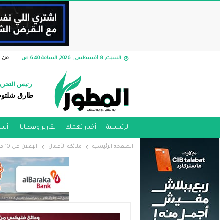
السبت, 8 أغسطس , 2026, الساعة 6:40 ص
عن ا
رئيس التحري
طارق شلتو
الرئيسية
أخبار تهمك
تقارير وقضايا ​
أسو
الصفحة الرئيسية
ملائكة الأعمال
الإعلان عن 10 فائزات ومُلهمات مصرية في مسابقة “واحدة جديدة”…الأسبوع المقبل