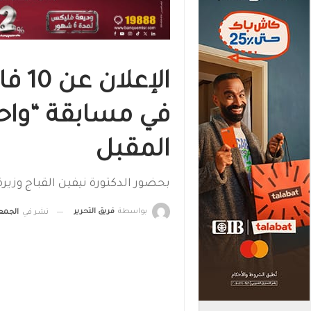
الإع
في مسابقة “واح
المقبل
بحضور الدكتورة نيفين القباج وزير
بواسطة
فريق التحرير
نشر في
الجمعة, 26 يناير , 2024, ا