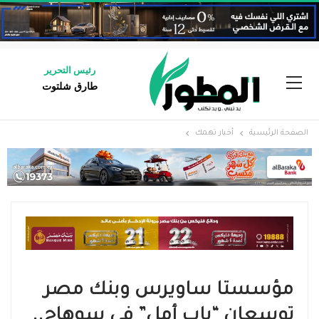
رئيس التحرير
طارق شلتوت
الصفحة الرئيسية
أخبار تهمك
مؤسستا ساويرس وبنك مصر
توسعان “باب أمل” في سوهاج..