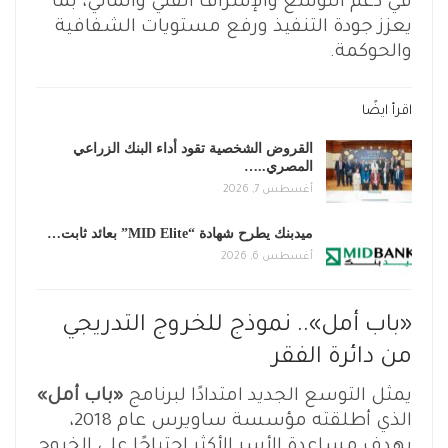
في دعم التوسع والإشراف الفني والمالي، بما
يعزز جودة التنفيذ ورفع مستويات الشفافية
والحوكمة.
اقرأ ايضًا
القروض الشخصية تقود أداء البنك الزراعي
المصري..…
أغسطس 7, 2026
ميدبنك يطرح شهادة “MID Elite” بعائد ثابت…
أغسطس 6, 2026
«باب أمل».. نموذج للخروج التدريجي
من دائرة الفقر
يمثل التوسع الجديد امتدادًا لبرنامج
«باب أمل»
الذي أطلقته مؤسسة ساويرس عام 2018،
بهدف مساعدة الأسر الأكثر احتياجًا على الخروج