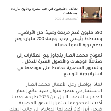
تحالف «خليجيون في حب مصر» و«تاون مارك»
و«Seldev»…
أغسطس 5, 2026
590 مليون قدم مربعة رصيدًا من الأراضي..
ومخطط رئيسي جديد بقيمة 200 مليار درهم
يدعم دورة النمو المقبلة
نموذج محمد العبار يتجاوز بيع العقارات إلى
صناعة الوجهات والأصول المدرة للدخل..
والسوق المصرية تحافظ على موقعها في
استراتيجية التوسع
لماذا يواصل رجل الأعمال محمد العبار
الاستثمار في مصر؟ سؤال تعيد نتائج إعمار
العقارية للنصف الأول من 2026 طرحه، بعدما
أكدت المجموعة استمرار السوق المصرية
ضمن أبرز ركائز أعمالها الدولية، إلى جانب الهند،