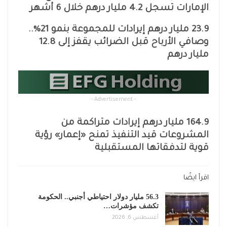
الإمارات تسجل 4.2 مليار درهم خلال 6 أشهر
23.9 مليار درهم إيرادات للمجموعة بنمو 21%..
وصافي الأرباح قبل الضرائب يقفز إلى 12.8
مليار درهم
- Advertisement -
164.9 مليار درهم إيرادات متراكمة من
المشروعات قيد التنفيذ تمنح «إعمار» رؤية
قوية لتدفقاتها المستقبلية
اقرأ ايضًا
56.3 مليار دولار احتياطي أجنبي.. الحكومة
تكشف مؤشرات…
أغسطس 6, 2026