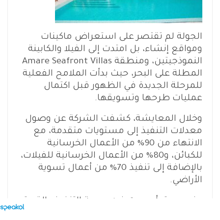
الجولة لم تقتصر على استعراض ماكينات
ومواقع إنشاء، بل امتدت إلى الفيلا والكابينة
النموذجيتين، ومنطقة Amare Seafront Villas
المطلة على البحر، حيث بدأت الملامح الفعلية
للمرحلة الجديدة في الظهور قبل اكتمال
عمليات طرحها وتسويقها.
وخلال المعايشة، كشفت الشركة عن وصول
معدلات التنفيذ إلى مستويات متقدمة، مع
الانتهاء من 90% من الأعمال الخرسانية
للكبائن، و80% من الأعمال الخرسانية للفيلات،
بالإضافة إلى تنفيذ 70% من أعمال تسوية
الأراضي.
وفي سوق أصبحت فيه سرعة التنفيذ والقدرة
على الوفاء بمواعيد التسليم من أهم عناصر