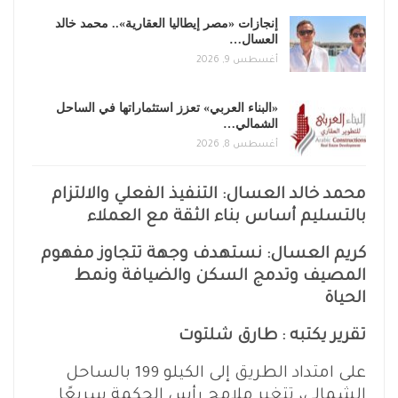
إنجازات «مصر إيطاليا العقارية».. محمد خالد
العسال…
أغسطس 9, 2026
«البناء العربي» تعزز استثماراتها في الساحل
الشمالي…
أغسطس 8, 2026
محمد خالد العسال: التنفيذ الفعلي والالتزام
بالتسليم أساس بناء الثقة مع العملاء
كريم العسال: نستهدف وجهة تتجاوز مفهوم
المصيف وتدمج السكن والضيافة ونمط
الحياة
تقرير يكتبه : طارق شلتوت
على امتداد الطريق إلى الكيلو 199 بالساحل
الشمالي، تتغير ملامح رأس الحكمة سريعًا.