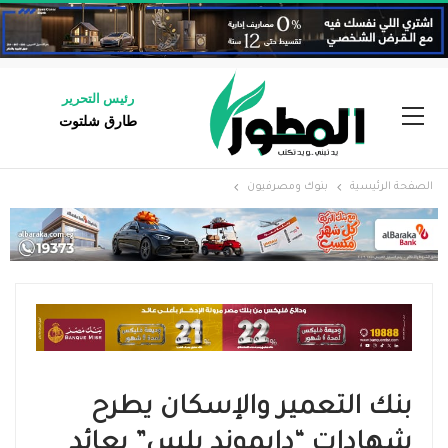
رئيس التحرير
طارق شلتوت
الصفحة الرئيسية
بنوك ومصرفيون
بنك التعمير والإسكان يطرح
شهادات “دايموند بلس” بعائد