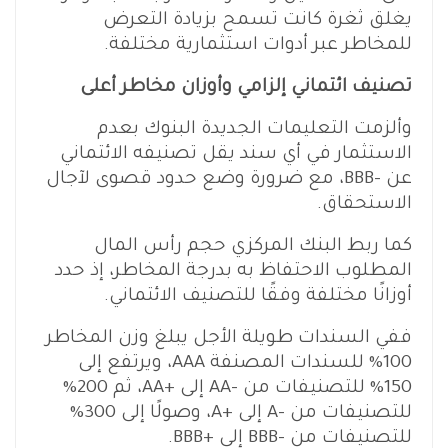
يغلق ثغرة كانت تسمح بزيادة التعرض
للمخاطر عبر أدوات استثمارية مختلفة.
تصنيف ائتماني إلزامي وأوزان مخاطر أعلى
وألزمت التعليمات الجديدة البنوك بعدم
الاستثمار في أي سند يقل تصنيفه الائتماني
عن -BBB، مع ضرورة وضع حدود قصوى لآجال
الاستحقاق.
كما ربط البنك المركزي حجم رأس المال
المطلوب الاحتفاظ به بدرجة المخاطر، إذ حدد
أوزانًا مختلفة وفقًا للتصنيف الائتماني.
ففي السندات طويلة الأجل يبلغ وزن المخاطر
100% للسندات المصنفة AAA، ويرتفع إلى
150% للتصنيفات من -AA إلى +AA، ثم 200%
للتصنيفات من -A إلى +A، وصولًا إلى 300%
للتصنيفات من -BBB إلى +BBB.