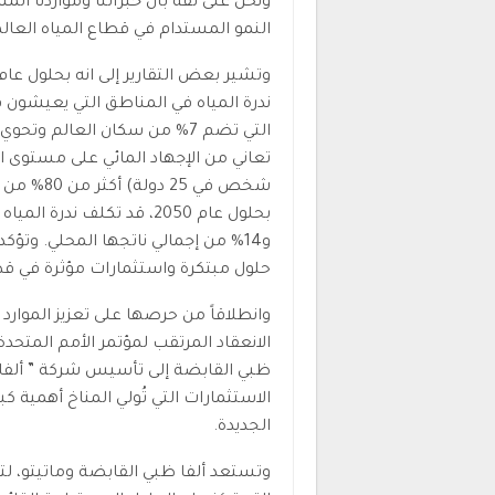
ونحن على ثقة بأن خبراتنا ومواردنا ال
النمو المستدام في قطاع المياه العالم
ندرة المياه في المناطق التي يعيشون 
شخص في 25
و14% من إجمالي ناتجها المحلي. وتؤك
حلول مبتكرة واستثمارات مؤثرة في قطا
وانطلاقاً من حرصها على تعزيز الموارد ا
ظبي القابضة إلى تأسيس شركة ” ألفا ظ
الاستثمارات التي تُولي المناخ أهمية ك
الجديدة.
وتستعد ألفا ظبي القابضة وماتيتو، ل