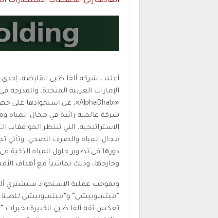
الهادفة إلى استقطاب الاستثمارات التي 
أعلنت شركة ألفا ظبي القابضة، إحدى أ
الإمارات العربية المتحدة، والمدرجة في
«AlphaDhabi»، عن استحواذها 
شركة عالمية رائدة في مجال المياه 
الاستراتيجية، التي تنتظر الموافقات ا
مجال المياه والصرف الصحي، وتأتي تجس
دورها في تطوير حلول المياه الذكية 
وخارجها، وذلك تماشياً مع أهداف الأمم
وبموجب عملية الاستحواذ ستشتري ألف
“ميتسوبيشي” و”ميتسوبيشي للصناعات
تعكس ثقة ألفا ظبي الكبيرة بخبرات “م