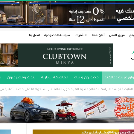
وقع
فريق العمل
أعلن معنا
الاشتراك
سياسة الخصوصية
اتصل بنا
ر
ت
اق عربية وعالمية
مطورون و بناة
العاصمة الإدارية
بنوك ومصرفيون
ب
القابضة تجسد التزامها بمعالجة ندرة المياه حول العالم عبر استحواذها على حصة الأغلبية في “