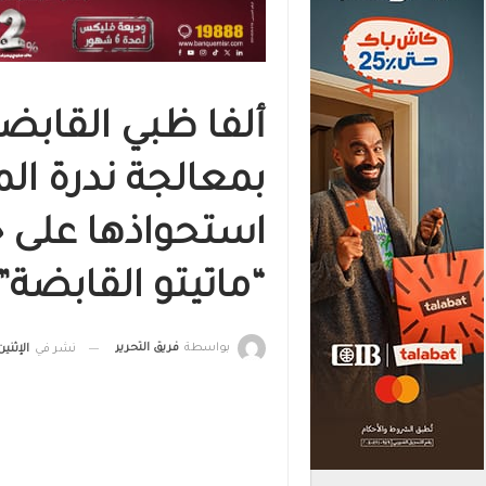
ألفا ظبي القابض
بمعالجة ندرة الم
استحواذها على ح
“ماتيتو القابضة”
بواسطة
فريق التحرير
نشر في
الإثنين, 25 سبتمبر , 2023, الساع