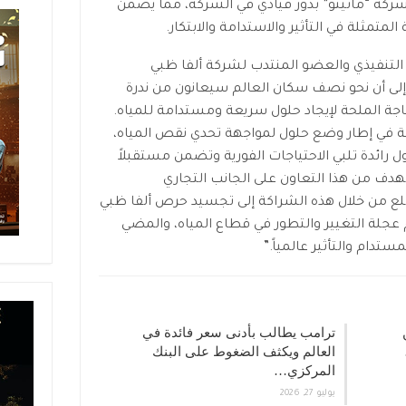
كة “ماتيتو” بدور قيادي في الشركة، مما يضمن
متمثلة في التأثير والاستدامة والابتكار.
لتنفيذي والعضو المنتدب لشركة ألفا ظبي
إلى أن نحو نصف سكان العالم سيعانون من ندرة
20، وهنا تكمن الحاجة الملحة لإيجاد حلول سريعة ومستدامة للمياه.
ة في إطار وضع حلول لمواجهة تحدي نقص المياه،
 رائدة تلبي الاحتياجات الفورية وتضمن مستقبلاً
الهدف من هذا التعاون على الجانب التجاري
لع من خلال هذه الشراكة إلى تجسيد حرص ألفا ظبي
عجلة التغيير والتطور في قطاع المياه، والمضي
ستدام والتأثير عالمياً.”
ترامب يطالب بأدنى سعر فائدة في
العالم ويكثف الضغوط على البنك
المركزي…
يوليو 27, 2026