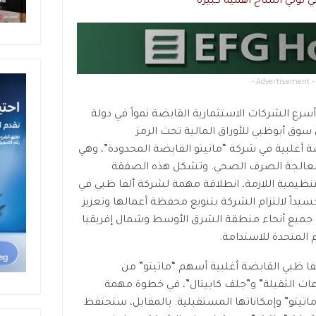
تُولي المناخ أهمية كبيرة
- Advertisement -
سرع الشركات الاستثمارية القابضة نمواً في دولة
 سوق أبوظبي للأوراق المالية تحت الرمز
على حصة أغلبية في شركة “ماتيتو القابضة المحدودة”، وهي
ومعالجة الصرف الصحي. وتشكل هذه الصفقة
لتنظيمية اللازمة، انطلاقة مهمة لشركة ألفا ظبي في
يداً لالتزام الشركة بتنويع محفظة أعمالها وتعزيز
في جميع أنحاء منطقة الشرق الأوسط وشمال إفريقيا
 المتحدة للاستدامة.
ا ظبي القابضة أغلبية أسهم “ماتيتو” من
 الثقيلة” و”جلف كابيتال”، في خطوة مهمة
اتيتو” وإمكاناتها المستقبلية. بالمقابل، ستحتفظ