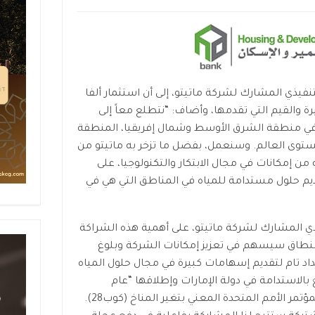
تنفيذي المشارك لشركة ماتيتو، إلى أن استثمار ألفا
رة والقيم التي تقدمها، وأضاف: “نتطلع معاً إلى
 في منطقة الشرق الأوسط وشمال إفريقيا، المنطقة
ستوى العالم. وسنعمل، بفضل ما تزخر به ماتيتو من
ة، وما تمتلكه من إمكانات في مجال الابتكار والتكنولوجيا، على
قديم حلول مستدامة للمياه في المناطق التي هي في
ذي المشارك لشركة ماتيتو، على أهمية هذه الشراكة
النطاق سيسهم في تعزيز إمكانات الشركة وبلوغ
اد تام لتقديم إسهامات كبيرة في مجال حلول المياه
بالاستدامة في دولة الإمارات وإطلاقها “عام
الاستدامة”، وكذلك استضافة الدولة لمؤتمر الأمم المتحدة المعني بتغير المناخ (كوب28).