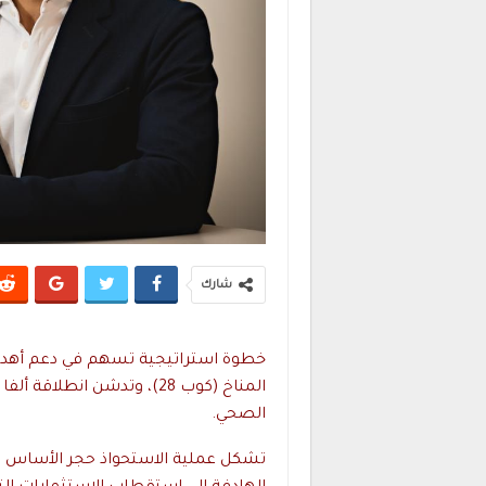
شارك
المناخ (كوب 28)، وتدشن انط
الصحي.
تشكل عملية الاستحواذ حجر الأساس في