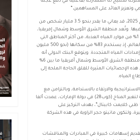
مشتركة ستتيح لنا المشاركة بفاعلية في دفع عجلة
ي وتعزيز العائد على المساهمين.”
وتشير بعض التقارير إلى انه بحلول عام 2025، قد يعاني ما يقدر بنحو 3.5 مليار شخص من
فيها. وتُعد منطقة الشرق الأوسط وشمال إفريقيا،
التي تضم 7% من سكان العالم وتحوي 1% من موارد المياه العذبة، من أكثر المناطق التي
تعاني من الإجهاد المائي على مستوى العالم، إذ يستخدم 83% من سكانها (نحو 500 مليون
 دولة) أكثر من 80% من إمدادات المياه المتجددة. ويتوقع البنك الدولي أنه
بحلول عام 2050، قد تكلف ندرة المياه منطقة الشرق الأوسط وشمال أفريقيا ما بين 6%
د هذه الإحصائيات المثيرة للقلق الحاجة الملحة إلى
ع المياه.
لاستراتيجية والارتقاء بالاستدامة، وبالتزامن مع
الانعقاد المرتقب لمؤتمر الأمم المتحدة لتغير المناخ (كوب28) في دولة الإمارات، عمدت ألفا
بي كلايمت كابيتال”، بهدف التركيز على
بيرة، ولتكون ماتيتو حجر الزاوية في هذه الشركة
تقديم إسهامات كبيرة في المبادرات والمناقشات