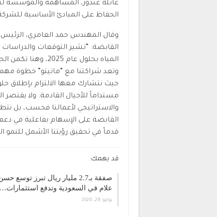
عائلة غندور، المساهمة والمؤسسة لشر
الحفاظ على المبادئ الأساسية للشركة ال
وقال المهندس حمد العامري، الرئيس ا
القابضة: “تشير التوقعات والدراسات 
المياه بحلول عام 25
وتعد شراكتنا مع “ماتيتو” خطوة مهم
حيث نتشارك معها الالتزام بإطلاق حلول
مستداماً للأجيال القادمة. ولا يقتصر 
والاستراتيجي لأعمالنا فحسب، بل نتط
القابضة على الإسهام بفاعلية في دعم 
قدماً في تحقيق رؤيتنا الأشمل للنمو الم
قد يهمك:
صفقة بـ2.7 مليار ريال تبرز توسع حسن
علام في السعودية وتدفع استثمارات…
يوليو 28, 2026