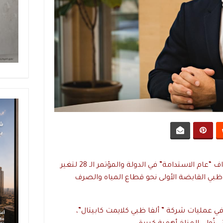
خطوة استراتيجية تسهم في دعم أهداف “عام الاستدامة” في الدولة والمؤتمر الـ 28 لتغير
لاقة ألفا ظبي القابضة الأولى نحو قطاع المياه والصرف
 عمليات شركة ” ألفا ظبي كلايمت كابيتال”،