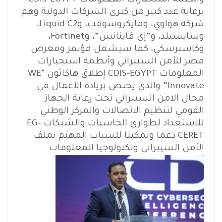
وأنظمة استخبارات المعلومات CDIS-EGYPT
برعاية عدد كبير من كبرى الشركات الدولية وهم
شركة هواوي، ومايكروسوفت، وLiquid C2،
وسايشيلد، و”إي فاينانس”، وFortinet،
وكاسبرسكي، كما سيشمل مؤتمر ومعرض
مصر للأمن السيبراني وأنطمة استخبارات
المعلومات CDIS-EGYPT إطلاق هاكاثون “WE
Innovate” والذي يختص بريادة الأعمال في
مجال الامن السيبراني تحت رعاية الجهاز
القومي لتنظيم الاتصالات والمركز الوطني
للاستعداد لطوارئ الحاسبات والشبكات EG-
CERET دعما وتمكينا للشباب المهتم بملف
الأمن السيبراني وتكنولوجيا المعلومات