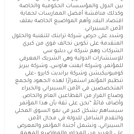
بين الدول والمؤسسات الحكومية والخاصة
وكذلك مناقشة أفضل الممارسات لحماية
اقتصاد البلاد وأهم المواضيع الخاصة بملف
الأمن السيبراني.
وشدد على حرص شركة ترايتك للتقنية والحلول
المتقدمة على تكوين تحالف قوي من كبري
الشركات وهم شركة بي دبليو سي
للإستشارات الدولية وهي الشريك المعرفي
للمؤتمر، وشركة ايفنت هاوس، وشركة بيريز
كوميونيكيشن وشركة برانديت كايرو –علي
تنظيم المؤتمر استمرارًا لهذه الجهود ولجمع
المتخصصين في الأمن السيبراني والخبراء
وصناع القرار من القطاعين العام والخاص.
وأضاف قائلاً “نحن على ثقة بأن هذا المؤتمر
سيساهم بشكل كبير في نمو السوق المحلي
والتقدم الشامل للدولة في مجال الأمن
السيبراني، وتشمل أجندة المؤتمر والمعرض
على العديد من المحاور والمواضيع المهمة