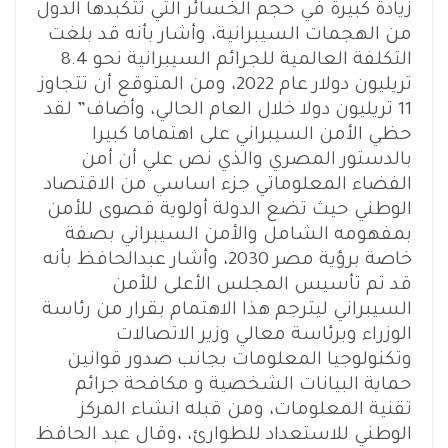
زيادة كبيرة في حجم الخسائر التي تتكبدها الدول
من الهجمات السيبرانية، وأشار بأنه قد بلغت
التكلفة العالمية للجرائم السيبرانية نحو 8.4
تريليون دولار عام 2022، ومن المتوقع أن تتجاوز
11 تريليون دولا خلال العام الحالي، وأضاف” لقد
حظي الأمن السيبراني على اهتماما كبيرا
بالدستور المصري والذي نص علي أن أمن
الفضاء المعلوماتي جزء اساسي من الاقتصاد
الوطني حيث تضع الدولة أولوية قصوى للأمن
بمفهومه الشامل والأمن السيبراني بصفة
خاصة برؤية مصر 2030، وأشار عبدالحافظ بأنه
قد تم تأسيس المجلس الأعلى للأمن
السيبراني ليترجم هذا الاهتمام بقرار من رئاسة
الوزراء وبرئاسة معالي وزير الاتصالات
وتكنولوجيا المعلومات بجانب صدور قوانين
حماية البيانات الشخصية و مكافحة جرائم
تقنية المعلومات، ومن قبله انشاء المركز
الوطني للاستعداد للطوارئ، ،وقال عبد الحافظ