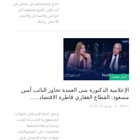
ناجح ومستثمر في مصر من
أب تاون كايرو وميفيدا إلى
مراسي والساحل والبحر
الأحمر.. رحلة…
أخبار تهمك
الإعلامية الدكتورة منى العمدة تحاور النائب أمين
مسعود: القطاع العقاري قاطرة الاقتصاد..…
Editor
يوليو 24, 2026
وكيل لجنة الإسكان بالنواب:
الجمهورية الجديدة أعادت
رسم خريطة التنمية..
والقضاء على العشوائيات
نموذج لبناء الإنسان قبل