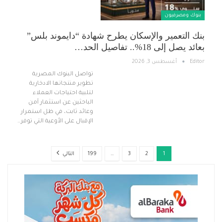
بنوك ومصرفيون
بنك التعمير والإسكان يطرح شهادة “دايموند بلس”
بعائد يصل إلى 18%.. تفاصيل الحد…
Editor
أغسطس 3, 2026
تواصل البنوك المصرية
تطوير منتجاتها الادخارية
لتلبية احتياجات العملاء
الباحثين عن استثمار آمن
وعائد ثابت، في ظل استمرار
الإقبال على الأوعية التي توفر…
1
2
3
…
199
التالي