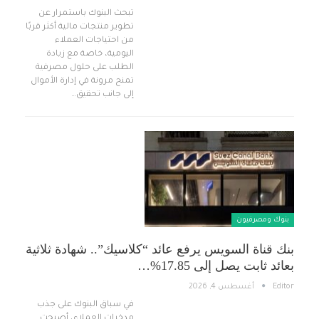
تبحث البنوك باستمرار عن
تطوير منتجات مالية أكثر قربًا
من احتياجات العملاء
اليومية، خاصة مع زيادة
الطلب على حلول مصرفية
تمنح مرونة في إدارة الأموال
إلى جانب تحقيق…
بنوك ومصرفيون
بنك قناة السويس يرفع عائد “كلاسيك”.. شهادة ثلاثية
بعائد ثابت يصل إلى 17.85%…
Editor
أغسطس 4, 2026
في سباق البنوك على جذب
مدخرات العملاء، أصبحت