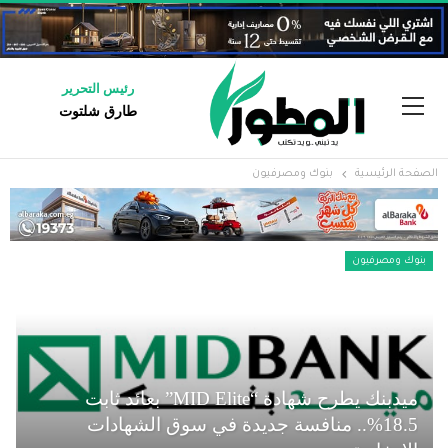
رئيس التحرير
طارق شلتوت
الصفحة الرئيسية
بنوك ومصرفيون
بنوك ومصرفيون
ميدبنك يطرح شهادة “MID Elite” بعائد ثابت
18.5%.. منافسة جديدة في سوق الشهادات