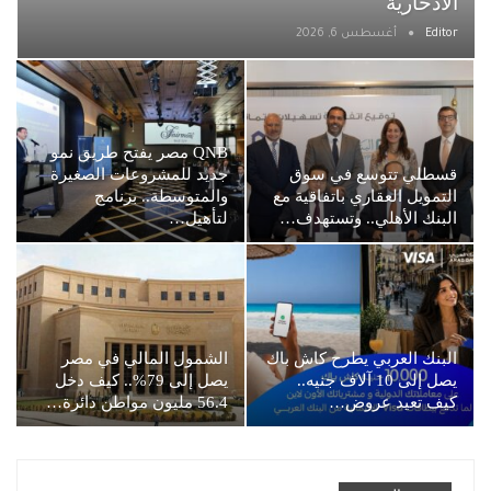
الادخارية
Editor
أغسطس 6, 2026
QNB مصر يفتح طريق نمو
قسطلي تتوسع في سوق
جديد للمشروعات الصغيرة
التمويل العقاري باتفاقية مع
والمتوسطة.. برنامج
البنك الأهلي.. وتستهدف…
لتأهيل…
البنك العربي يطرح كاش باك
الشمول المالي في مصر
يصل إلى 10 آلاف جنيه..
يصل إلى 79%.. كيف دخل
كيف تعيد عروض…
56.4 مليون مواطن دائرة…