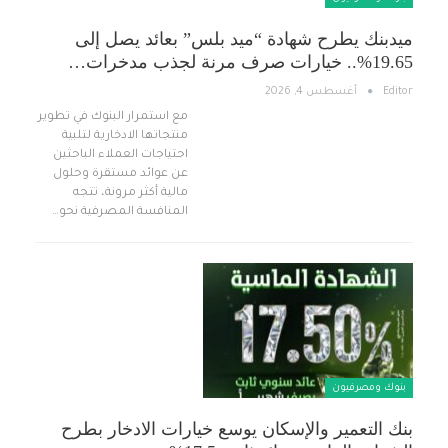
ميدبنك يطرح شهادة “ميد بلس” بعائد يصل إلى
19.65%.. خيارات صرف مرنة لجذب مدخرات…
Editor
أغسطس 4, 2026
مع استمرار البنوك في تطوير
منتجاتها الادخارية لتلبية
احتياجات العملاء الباحثين
عن عوائد مستقرة وحلول
مالية أكثر مرونة، تتجه
المنافسة المصرفية نحو…
بنوك ومصرفيون
بنك التعمير والإسكان يوسع خيارات الادخار بطرح