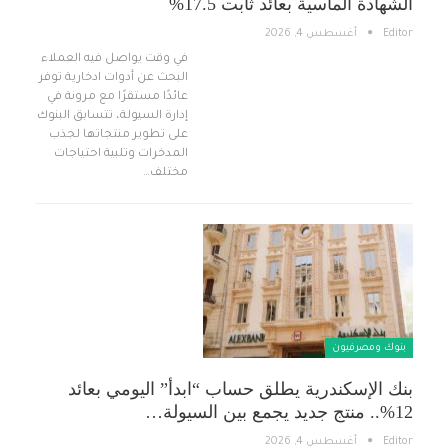
الشهادة الماسية بعائد ثابت 17.5%
Editor
أغسطس 4, 2026
في وقت يواصل فيه العملاء
البحث عن أدوات ادخارية توفر
عائدًا مستقرًا مع مرونة في
إدارة السيولة، تتسابق البنوك
على تطوير منتجاتها لجذب
المدخرات وتلبية احتياجات
مختلف…
بنوك ومصرفيون
بنك الإسكندرية يطلق حساب “ابدأ” اليومي بعائد
12%.. منتج جديد يجمع بين السيولة…
Editor
أغسطس 4, 2026