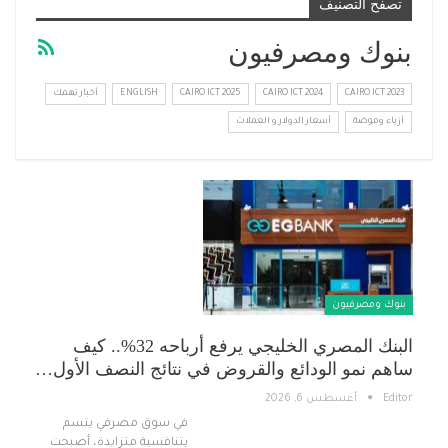
تصفح التصنيف
بنوك ومصرفيون
CAIRO ICT 2023
CAIRO ICT 2024
CAIRO ICT 2025
ENGLISH
أخبار تهمك
أزياء وموضة
أسعار الدولار و العملات
بنوك ومصرفيون
البنك المصري الخليجي يرفع أرباحه 32%.. كيف
ساهم نمو الودائع والقروض في نتائج النصف الأول…
Editor
أغسطس 6, 2026
في سوق مصرفي يتسم
بتنافسية متزايدة، أصبحت